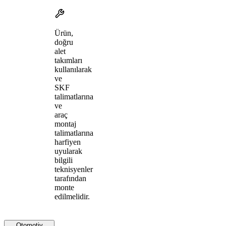
Ürün,
doğru
alet
takımları
kullanılarak
ve
SKF
talimatlarına
ve
araç
montaj
talimatlarına
harfiyen
uyularak
bilgili
teknisyenler
tarafından
monte
edilmelidir.
Otomotiv