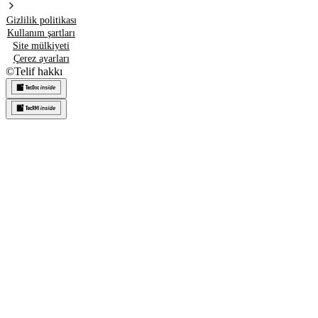
Gizlilik politikası
Kullanım şartları
Site mülkiyeti
Çerez ayarları
©
Telif hakkı