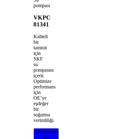
pompası
VKPC
81341
Kaliteli
bir
tamirat
için
SKF
su
pompasını
içerir.
Optimize
performans
için
OE’ye
eşdeğer
bir
soğutma
verimliliği.
Distribütör
bul