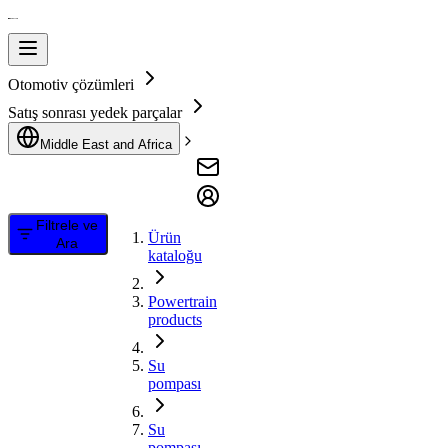
Otomotiv çözümleri
Satış sonrası yedek parçalar
Middle East and Africa
Filtrele ve
Ürün
Ara
kataloğu
Powertrain
products
Su
pompası
Su
pompası