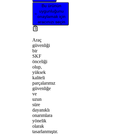
Bu ürünün
uygunluğunu
onaylamak için
aracınızı seçin
Araç
güvenliği
bir
SKF
önceliği
olup,
yüksek
kaliteli
parçalarımız
güvenliğe
ve
uzun
süre
dayanıklı
onarımlara
yönelik
olarak
tasarlanmıştır.