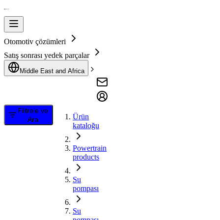
Otomotiv çözümleri
Satış sonrası yedek parçalar
Middle East and Africa
Filtrele ve
Ürün
Ara
kataloğu
Powertrain
products
Su
pompası
Su
pompası