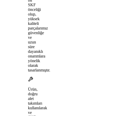
bir
SKF
önceliği
olup,
yüksek
kaliteli
parçalarımız
güvenliğe
ve
uzun
süre
dayanıklı
onarımlara
yönelik
olarak
tasarlanmıştır.
Ürün,
doğru
alet
takımları
kullanılarak
ve