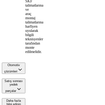
SKF
talimatlarına
ve
araç
montaj
talimatlarına
harfiyen
uyularak
bilgili
teknisyenler
tarafından
monte
edilmelidir.
Otomotiv
çözümleri
Satış sonrası
yedek
parçalar
Daha fazla
bilgi edinin