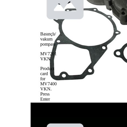
Basınçlı/
vakum
pompası
MV7201
VKN
Product
card
for
MV7400
VKN
.
Press
Enter
to
view
details.