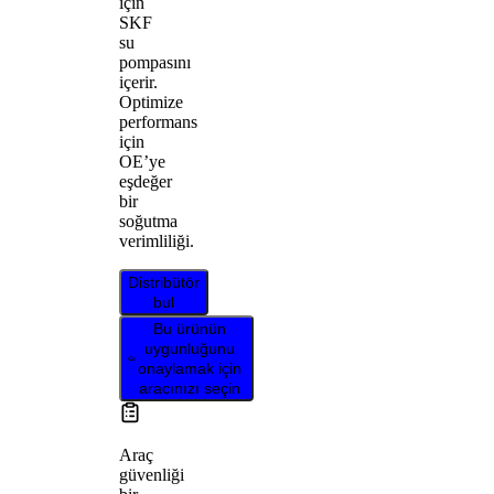
için
SKF
su
pompasını
içerir.
Optimize
performans
için
OE’ye
eşdeğer
bir
soğutma
verimliliği.
Distribütör
bul
Bu ürünün
uygunluğunu
onaylamak için
aracınızı seçin
Araç
güvenliği