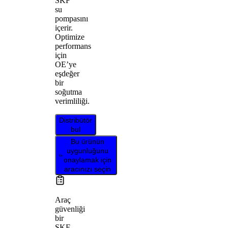
SKF
su
pompasını
içerir.
Optimize
performans
için
OE’ye
eşdeğer
bir
soğutma
verimliliği.
Distribütör
bul
Bu ürünün
uygunluğunu
onaylamak için
aracınızı seçin
Araç
güvenliği
bir
SKF