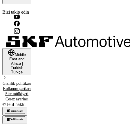
Bizi takip edin
Middle
East and
Africa
|
Turkish
Türkçe
Gizlilik politikası
Kullanım şartları
Site mülkiyeti
Çerez ayarları
©
Telif hakkı