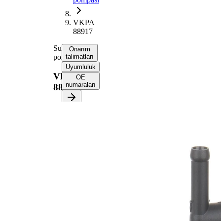
VKPA
88917
Su
Onarım
pompası
talimatları
Uyumluluk
VKPA
OE
numaraları
88917
Onarım
talimatlarını
almak için
aracınızı
seçin