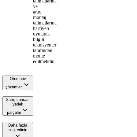
talimatlarına
ve
araç
montaj
talimatlarına
harfiyen
uyularak
bilgili
teknisyenler
tarafından
monte
edilmelidir.
Otomotiv
çözümleri
Satış sonrası
yedek
parçalar
Daha fazla
bilgi edinin