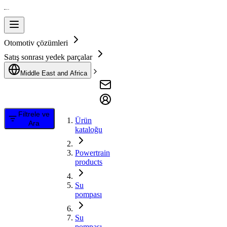
Otomotiv çözümleri
Satış sonrası yedek parçalar
Middle East and Africa
Filtrele ve
Ürün
Ara
kataloğu
Powertrain
products
Su
pompası
Su
pompası