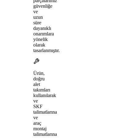
parçalarımız
güvenliğe
ve
uzun
süre
dayanıklı
onarımlara
yönelik
olarak
tasarlanmıştır.
Ürün,
doğru
alet
takımları
kullanılarak
ve
SKF
talimatlarına
ve
araç
montaj
talimatlarına