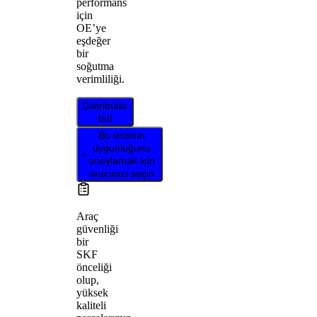
performans
için
OE’ye
eşdeğer
bir
soğutma
verimliliği.
Distribütör
bul
Bu ürünün
uygunluğunu
onaylamak için
aracınızı seçin
Araç
güvenliği
bir
SKF
önceliği
olup,
yüksek
kaliteli