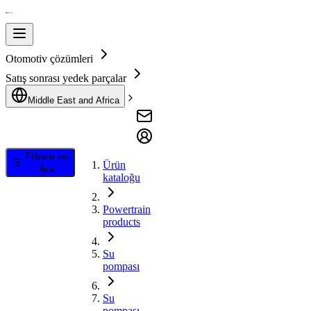
Otomotiv çözümleri
Satış sonrası yedek parçalar
Middle East and Africa
Filtrele ve
Ürün
Ara
kataloğu
Powertrain
products
Su
pompası
Su
pompası