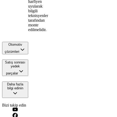
harfiyen
uyularak
bilgili
teknisyenler
tarafından
monte
edilmelidir.
Otomotiv
çözümleri
Satış sonrası
yedek
parçalar
Daha fazla
bilgi edinin
Bizi takip edin