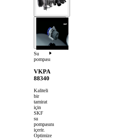
Su
pompası
VKPA
88340
Kaliteli
bir
tamirat
için
SKF
su
pompasını
içerir.
Optimize