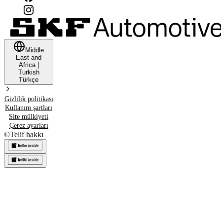
Middle
East and
Africa
|
Turkish
Türkçe
Gizlilik politikası
Kullanım şartları
Site mülkiyeti
Çerez ayarları
©
Telif hakkı