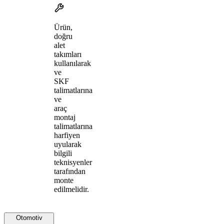
Ürün,
doğru
alet
takımları
kullanılarak
ve
SKF
talimatlarına
ve
araç
montaj
talimatlarına
harfiyen
uyularak
bilgili
teknisyenler
tarafından
monte
edilmelidir.
Otomotiv