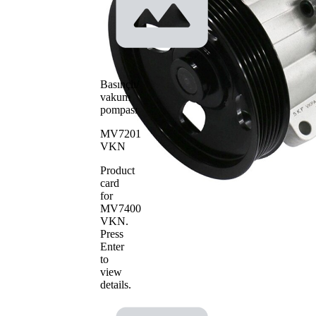
Su pompa
kayış
tipi
tahrikli
Cıvataların
7
adedi
Su
pompası
Basınçlı/
pompa
Metal
vakum
çarkı
pompası
materyali
MV7201
VKN
Product
card
for
MV7400
VKN
.
Press
Enter
to
view
details.