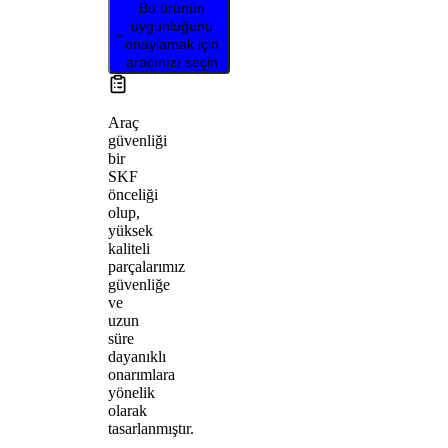
Bu ürünün
uygunluğunu
onaylamak için
aracınızı seçin
Araç
güvenliği
bir
SKF
önceliği
olup,
yüksek
kaliteli
parçalarımız
güvenliğe
ve
uzun
süre
dayanıklı
onarımlara
yönelik
olarak
tasarlanmıştır.