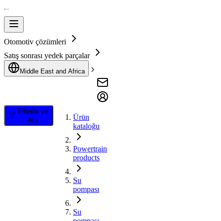
Otomotiv çözümleri
Satış sonrası yedek parçalar
Middle East and Africa
Filtrele ve
Ürün
Ara
kataloğu
Powertrain
products
Su
pompası
Su
pompası