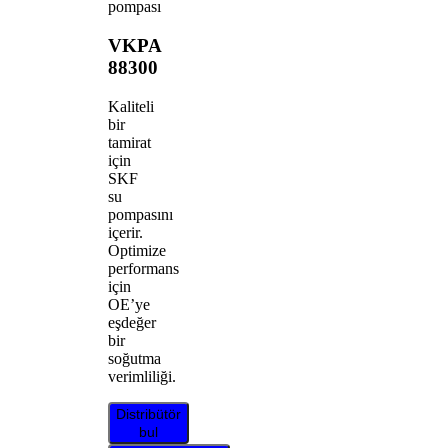
pompası
VKPA
88300
Kaliteli
bir
tamirat
için
SKF
su
pompasını
içerir.
Optimize
performans
için
OE’ye
eşdeğer
bir
soğutma
verimliliği.
Distribütör
bul