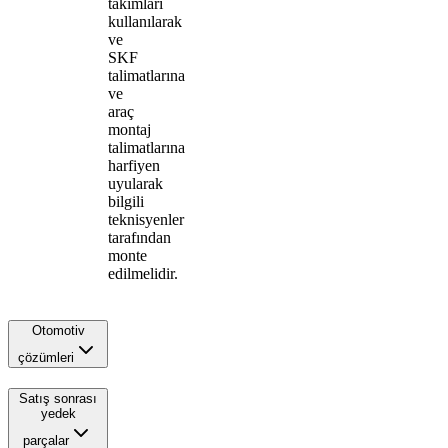
takımları
kullanılarak
ve
SKF
talimatlarına
ve
araç
montaj
talimatlarına
harfiyen
uyularak
bilgili
teknisyenler
tarafından
monte
edilmelidir.
Otomotiv
çözümleri
Satış sonrası
yedek
parçalar