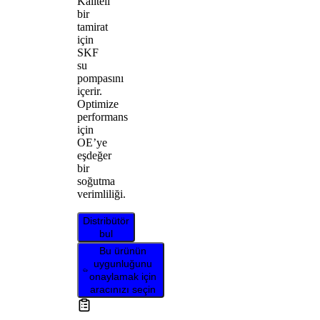
Kaliteli
bir
tamirat
için
SKF
su
pompasını
içerir.
Optimize
performans
için
OE’ye
eşdeğer
bir
soğutma
verimliliği.
Distribütör
bul
Bu ürünün
uygunluğunu
onaylamak için
aracınızı seçin