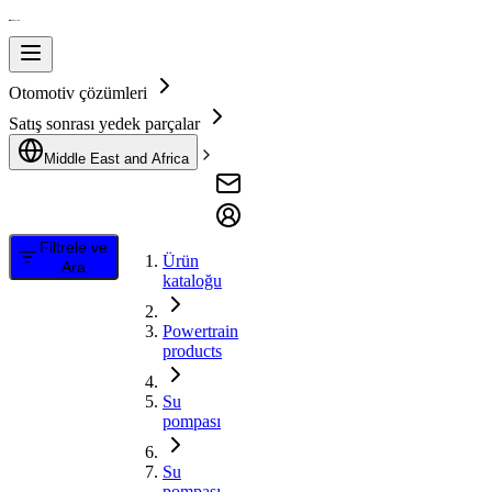
Otomotiv çözümleri
Satış sonrası yedek parçalar
Middle East and Africa
Filtrele ve
Ürün
Ara
kataloğu
Powertrain
products
Su
pompası
Su
pompası