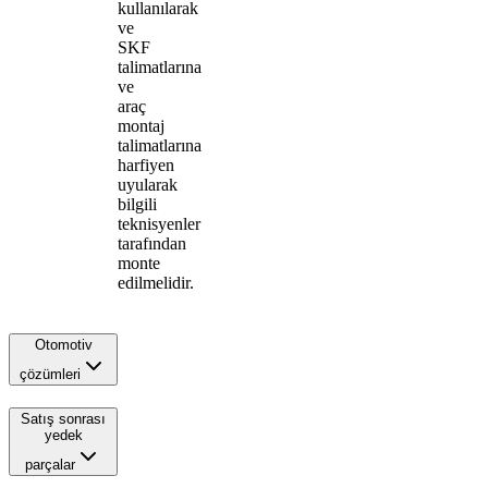
kullanılarak
ve
SKF
talimatlarına
ve
araç
montaj
talimatlarına
harfiyen
uyularak
bilgili
teknisyenler
tarafından
monte
edilmelidir.
Otomotiv
çözümleri
Satış sonrası
yedek
parçalar