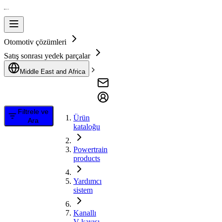
Otomotiv çözümleri
Satış sonrası yedek parçalar
Middle East and Africa
Filtrele ve
Ürün
Ara
kataloğu
Powertrain
products
Yardımcı
sistem
Kanallı
V kayışı