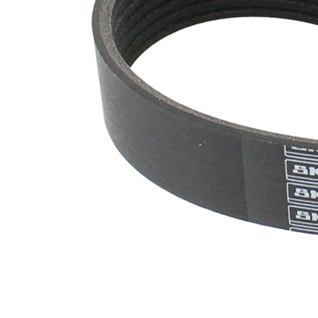
maddesi
SVHC
mevcut
değil!
EPDM
(Etilen
Kayış
Propilen
malzemesi
Dien
Kauçuk)