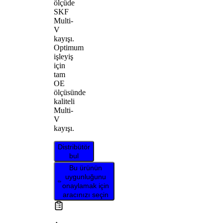
ölçüde
SKF
Multi-
V
kayışı.
Optimum
işleyiş
için
tam
OE
ölçüsünde
kaliteli
Multi-
V
kayışı.
Distribütör
bul
Bu ürünün
uygunluğunu
onaylamak için
aracınızı seçin