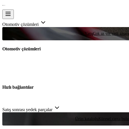
Otomotiv çözümleri
Yarış
Çok az yer yeni tasarım
Otomotiv çözümleri
Hızlı bağlantılar
Satış sonrası yedek parçalar
Ürün kataloğu
Küresel çapta bulu