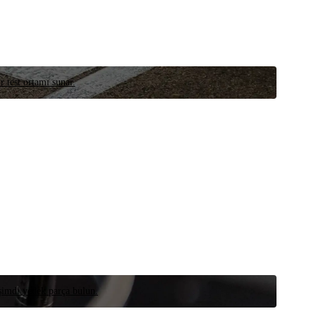
r test ortamı sunar.
 şimdi yedek parça bulun.