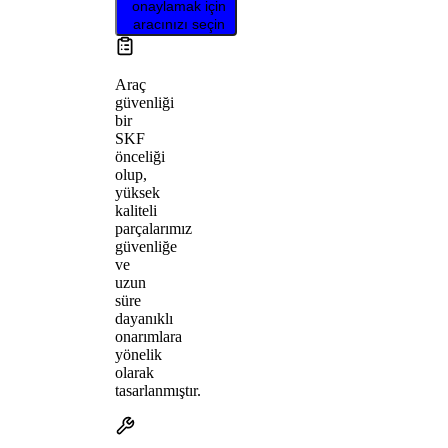
onaylamak için
aracınızı seçin
Araç
güvenliği
bir
SKF
önceliği
olup,
yüksek
kaliteli
parçalarımız
güvenliğe
ve
uzun
süre
dayanıklı
onarımlara
yönelik
olarak
tasarlanmıştır.