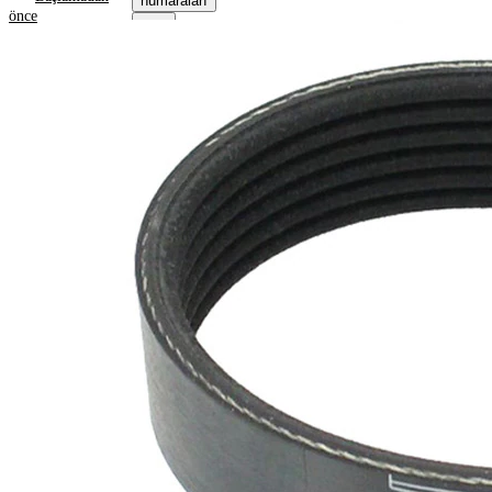
numaraları
önce
Ürün bilgileri
Özellik
Değer
Uzunluk
848 mm
21,36
Genişlik
mm
Renk
siyah
Kaburga
6
sayısı
SVHC
maddesi
SVHC
mevcut
değil!
Malzeme
Elastik
özellikleri
EPDM
(Etilen
Kayış
Propilen
malzemesi
Dien
Kauçuk)