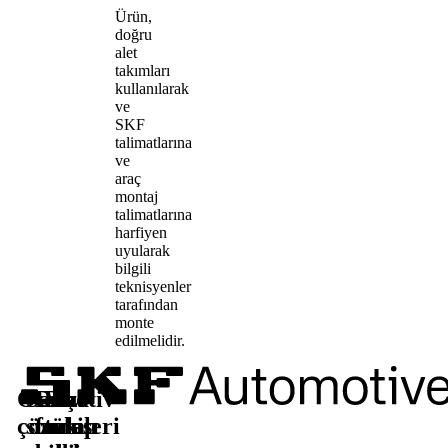
Ürün,
doğru
alet
takımları
kullanılarak
ve
SKF
talimatlarına
ve
araç
montaj
talimatlarına
harfiyen
uyularak
bilgili
teknisyenler
tarafından
monte
edilmelidir.
Otomotiv
Satış
Daha
Bizi
çözümleri
sonrası
fazla
takip