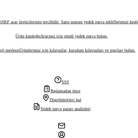
i
SKF araç üreticilerinin tercihidir. Satış sonrası yedek parça tekliflerimizi keşf
Ürün kataloğu
Aracınız için şimdi yedek parça bulun.
oji merkezi
Ürünlerimiz için kılavuzlar, kurulum kılavuzları ve ipuçları bulun.
SSS
Başlamadan önce
Distribütörleri bul
Yedek parça pazarı analizleri