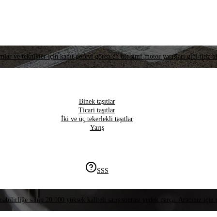
lar ve teknikler için kanıt görevi gören en üst sınıf motor yarışları gibi titiz bi
Binek taşıtlar
Ticari taşıtlar
İki ve üç tekerlekli taşıtlar
Yarış
SSS
nabilirliğe sahip 20.000 yüksek kaliteli satış sonrası yedek parça. Aracınız için