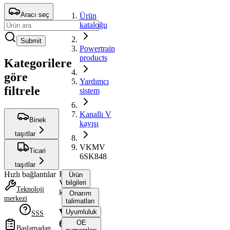
Aracı seç
Ürün
kataloğu
Submit
Powertrain
products
Kategorilere
göre
Yardımcı
filtrele
sistem
Kanallı V
Binek
kayışı
taşıtlar
VKMV
Ticari
6SK848
taşıtlar
Kanallı
Hızlı bağlantılar
Ürün
V
bilgileri
Teknoloji
kayışı
Onarım
merkezi
talimatları
VKMV
Uyumluluk
SSS
6SK848
OE
Başlamadan