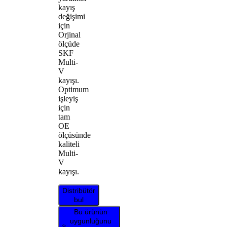
kayış
değişimi
için
Orjinal
ölçüde
SKF
Multi-
V
kayışı.
Optimum
işleyiş
için
tam
OE
ölçüsünde
kaliteli
Multi-
V
kayışı.
Distribütör
bul
Bu ürünün
uygunluğunu