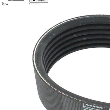
numaraları
önce
Ürün bilgileri
Özellik
Değer
1205
Uzunluk
mm
21,36
Genişlik
mm
Renk
siyah
Kaburga
6
sayısı
SVHC
maddesi
SVHC
mevcut
değil!
EPDM
(Etilen
Kayış
Propilen
malzemesi
Dien
Kauçuk)