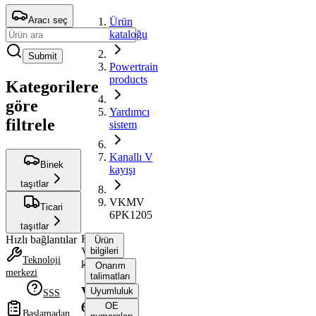
Aracı seç
Ürün
kataloğu
Submit
Powertrain
products
Kategorilere
göre
Yardımcı
filtrele
sistem
Kanallı V
Binek
kayışı
taşıtlar
VKMV
Ticari
6PK1205
taşıtlar
Kanallı
Hızlı bağlantılar
Ürün
V
bilgileri
Teknoloji
kayışı
Onarım
merkezi
talimatları
VKMV
Uyumluluk
SSS
6PK1205
OE
Başlamadan