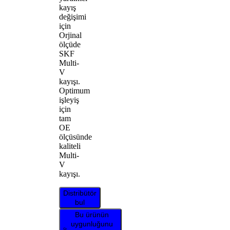
kayış
değişimi
için
Orjinal
ölçüde
SKF
Multi-
V
kayışı.
Optimum
işleyiş
için
tam
OE
ölçüsünde
kaliteli
Multi-
V
kayışı.
Distribütör
bul
Bu ürünün
uygunluğunu