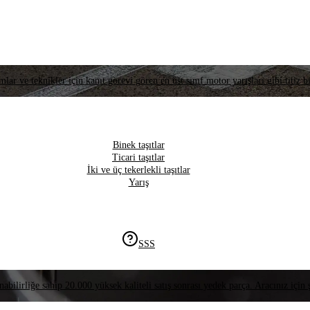
lar ve teknikler için kanıt görevi gören en üst sınıf motor yarışları gibi titiz bi
Binek taşıtlar
Ticari taşıtlar
İki ve üç tekerlekli taşıtlar
Yarış
SSS
nabilirliğe sahip 20.000 yüksek kaliteli satış sonrası yedek parça. Aracınız için