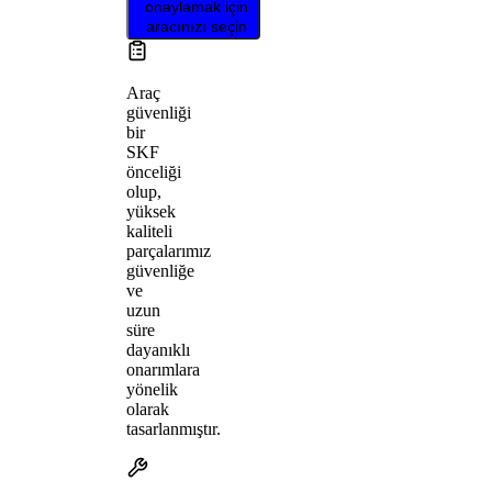
onaylamak için
aracınızı seçin
Araç
güvenliği
bir
SKF
önceliği
olup,
yüksek
kaliteli
parçalarımız
güvenliğe
ve
uzun
süre
dayanıklı
onarımlara
yönelik
olarak
tasarlanmıştır.