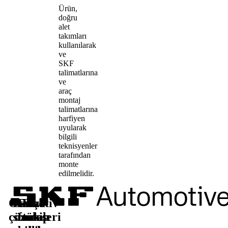
Ürün,
doğru
alet
takımları
kullanılarak
ve
SKF
talimatlarına
ve
araç
montaj
talimatlarına
harfiyen
uyularak
bilgili
teknisyenler
tarafından
monte
edilmelidir.
Otomotiv
Satış
Daha
Bizi
çözümleri
sonrası
fazla
takip