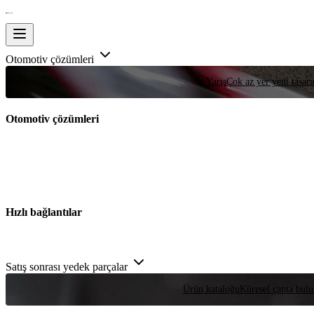
Otomotiv çözümleri
Yarış
Çok az yer yeni tasarım
Otomotiv çözümleri
Hızlı bağlantılar
Satış sonrası yedek parçalar
Ürün kataloğu
Küresel çapta bulu