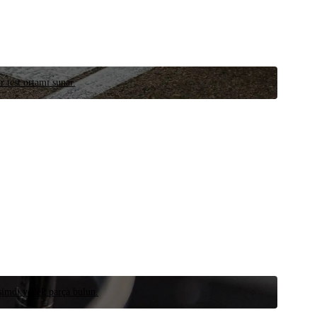
r test ortamı sunar.
 şimdi yedek parça bulun.