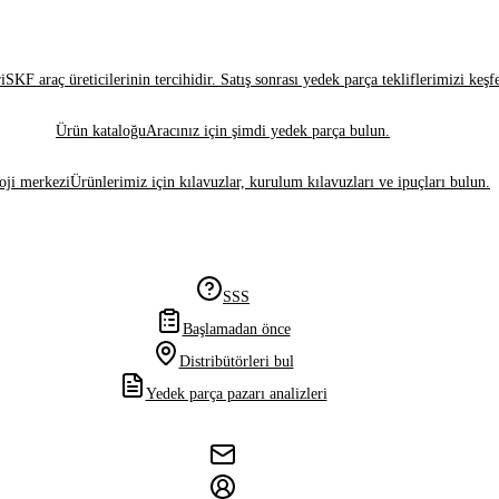
i
SKF araç üreticilerinin tercihidir. Satış sonrası yedek parça tekliflerimizi keşf
Ürün kataloğu
Aracınız için şimdi yedek parça bulun.
oji merkezi
Ürünlerimiz için kılavuzlar, kurulum kılavuzları ve ipuçları bulun.
SSS
Başlamadan önce
Distribütörleri bul
Yedek parça pazarı analizleri