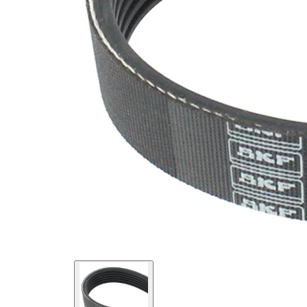
maddesi
SVHC
mevcut
değil!
EPDM
(Etilen
Kayış
Propilen
malzemesi
Dien
Kauçuk)