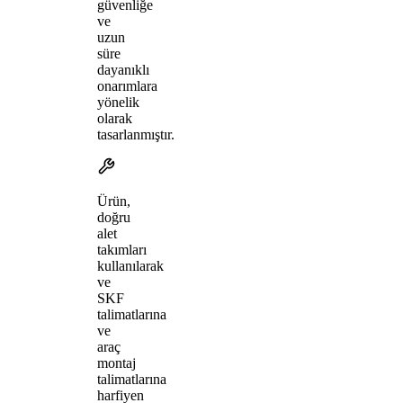
güvenliğe
ve
uzun
süre
dayanıklı
onarımlara
yönelik
olarak
tasarlanmıştır.
Ürün,
doğru
alet
takımları
kullanılarak
ve
SKF
talimatlarına
ve
araç
montaj
talimatlarına
harfiyen