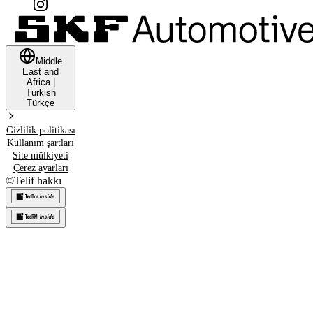
Middle
East and
Africa
|
Turkish
Türkçe
Gizlilik politikası
Kullanım şartları
Site mülkiyeti
Çerez ayarları
©
Telif hakkı