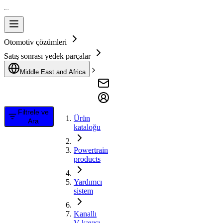
Otomotiv çözümleri
Satış sonrası yedek parçalar
Middle East and Africa
Filtrele ve
Ürün
Ara
kataloğu
Powertrain
products
Yardımcı
sistem
Kanallı
V kayışı