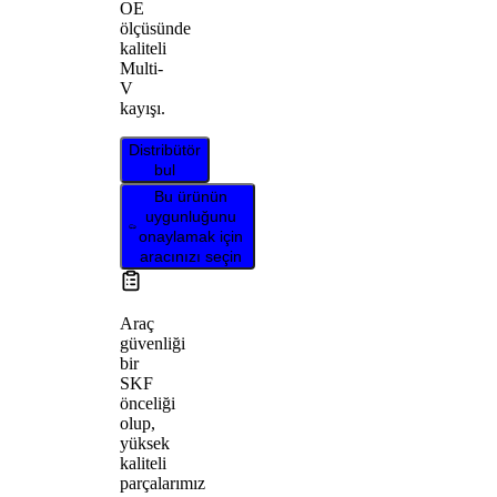
OE
ölçüsünde
kaliteli
Multi-
V
kayışı.
Distribütör
bul
Bu ürünün
uygunluğunu
onaylamak için
aracınızı seçin
Araç
güvenliği
bir
SKF
önceliği
olup,
yüksek
kaliteli
parçalarımız