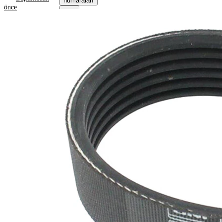
numaraları
önce
Ürün bilgileri
Özellik
Değer
1153
Uzunluk
mm
21,36
Genişlik
mm
Renk
siyah
Kaburga
6
sayısı
SVHC
maddesi
SVHC
mevcut
değil!
EPDM
(Etilen
Kayış
Propilen
malzemesi
Dien
Kauçuk)