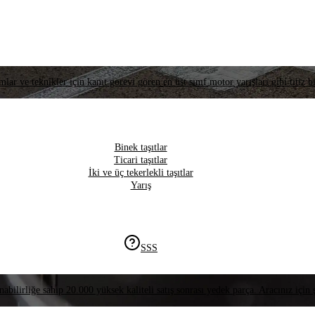
lar ve teknikler için kanıt görevi gören en üst sınıf motor yarışları gibi titiz bi
Binek taşıtlar
Ticari taşıtlar
İki ve üç tekerlekli taşıtlar
Yarış
SSS
nabilirliğe sahip 20.000 yüksek kaliteli satış sonrası yedek parça. Aracınız için