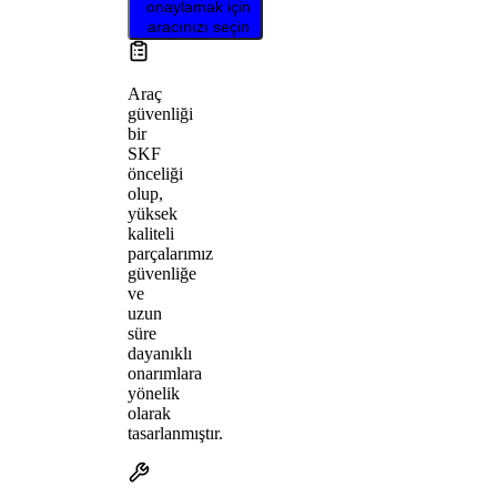
onaylamak için
aracınızı seçin
Araç
güvenliği
bir
SKF
önceliği
olup,
yüksek
kaliteli
parçalarımız
güvenliğe
ve
uzun
süre
dayanıklı
onarımlara
yönelik
olarak
tasarlanmıştır.