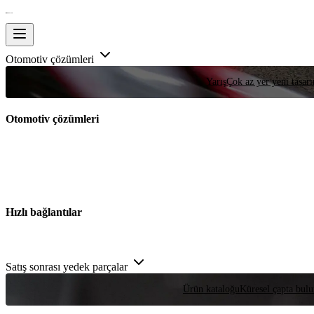
Otomotiv çözümleri
Yarış
Çok az yer yeni tasarım
Otomotiv çözümleri
Hızlı bağlantılar
Satış sonrası yedek parçalar
Ürün kataloğu
Küresel çapta bulu