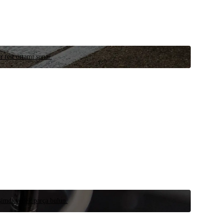
r test ortamı sunar.
 şimdi yedek parça bulun.