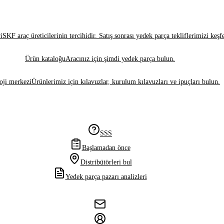
i
SKF araç üreticilerinin tercihidir. Satış sonrası yedek parça tekliflerimizi keşf
Ürün kataloğu
Aracınız için şimdi yedek parça bulun.
oji merkezi
Ürünlerimiz için kılavuzlar, kurulum kılavuzları ve ipuçları bulun.
SSS
Başlamadan önce
Distribütörleri bul
Yedek parça pazarı analizleri