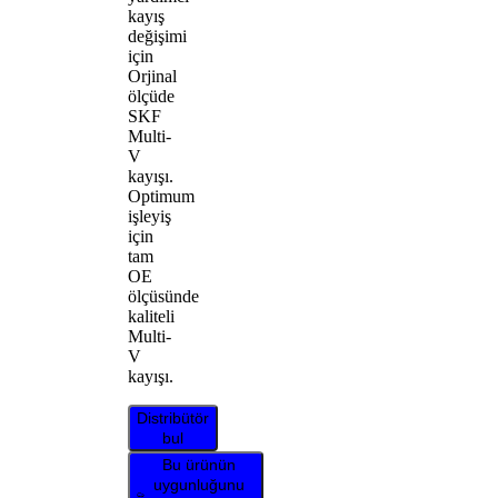
kayış
değişimi
için
Orjinal
ölçüde
SKF
Multi-
V
kayışı.
Optimum
işleyiş
için
tam
OE
ölçüsünde
kaliteli
Multi-
V
kayışı.
Distribütör
bul
Bu ürünün
uygunluğunu