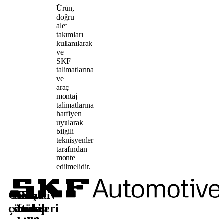
Ürün,
doğru
alet
takımları
kullanılarak
ve
SKF
talimatlarına
ve
araç
montaj
talimatlarına
harfiyen
uyularak
bilgili
teknisyenler
tarafından
monte
edilmelidir.
Otomotiv
Satış
Daha
Bizi
çözümleri
sonrası
fazla
takip