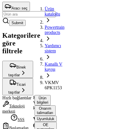
Aracı seç
Ürün
kataloğu
Submit
Powertrain
products
Kategorilere
göre
Yardımcı
filtrele
sistem
Kanallı V
Binek
kayışı
taşıtlar
VKMV
Ticari
6PK1153
taşıtlar
Kanallı
Hızlı bağlantılar
Ürün
V
bilgileri
Teknoloji
kayışı
Onarım
merkezi
talimatları
VKMV
Uyumluluk
SSS
6PK1153
OE
Başlamadan