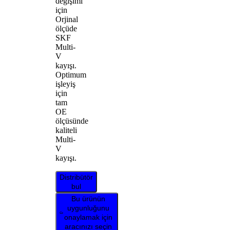
değişimi
için
Orjinal
ölçüde
SKF
Multi-
V
kayışı.
Optimum
işleyiş
için
tam
OE
ölçüsünde
kaliteli
Multi-
V
kayışı.
Distribütör
bul
Bu ürünün
uygunluğunu
onaylamak için
aracınızı seçin