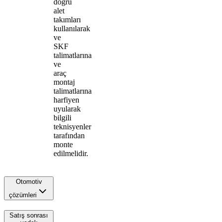
doğru
alet
takımları
kullanılarak
ve
SKF
talimatlarına
ve
araç
montaj
talimatlarına
harfiyen
uyularak
bilgili
teknisyenler
tarafından
monte
edilmelidir.
Otomotiv
çözümleri
Satış sonrası