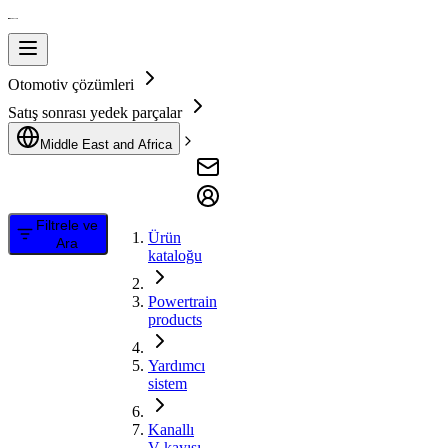
Otomotiv çözümleri
Satış sonrası yedek parçalar
Middle East and Africa
Filtrele ve
Ürün
Ara
kataloğu
Powertrain
products
Yardımcı
sistem
Kanallı
V kayışı