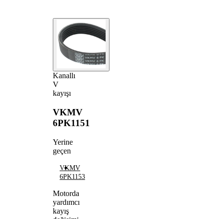
Kanallı
V
kayışı
VKMV
6PK1151
Yerine
geçen
VKMV
6PK1153
Motorda
yardımcı
kayış