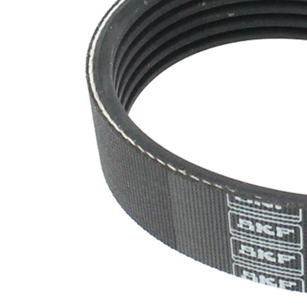
maddesi
SVHC
mevcut
değil!
EPDM
(Etilen
Kayış
Propilen
malzemesi
Dien
Kauçuk)