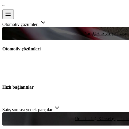
Otomotiv çözümleri
Yarış
Çok az yer yeni tasarım
Otomotiv çözümleri
Hızlı bağlantılar
Satış sonrası yedek parçalar
Ürün kataloğu
Küresel çapta bulu