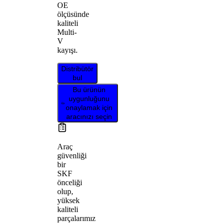
OE
ölçüsünde
kaliteli
Multi-
V
kayışı.
Distribütör
bul
Bu ürünün
uygunluğunu
onaylamak için
aracınızı seçin
Araç
güvenliği
bir
SKF
önceliği
olup,
yüksek
kaliteli
parçalarımız