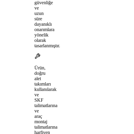
güvenliğe
ve
uzun
süre
dayanıklı
onarımlara
yönelik
olarak
tasarlanmıştır.
Ürün,
doğru
alet
takımları
kullanılarak
ve
SKF
talimatlarına
ve
araç
montaj
talimatlarına
harfiyen