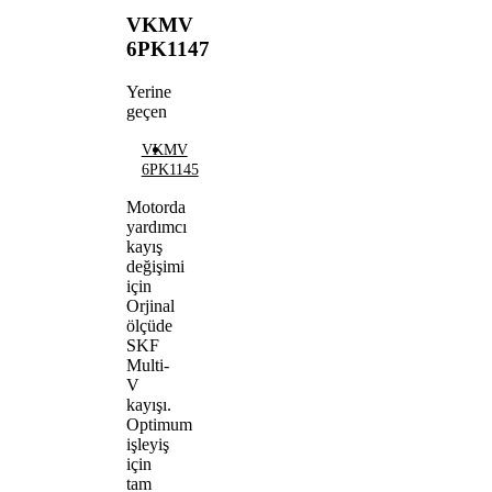
VKMV
6PK1147
Yerine
geçen
VKMV
6PK1145
Motorda
yardımcı
kayış
değişimi
için
Orjinal
ölçüde
SKF
Multi-
V
kayışı.
Optimum
işleyiş
için
tam