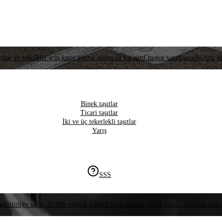
lar ve teknikler için kanıt görevi gören en üst sınıf motor yarışları gibi titiz bi
Binek taşıtlar
Ticari taşıtlar
İki ve üç tekerlekli taşıtlar
Yarış
SSS
nabilirliğe sahip 20.000 yüksek kaliteli satış sonrası yedek parça. Aracınız için