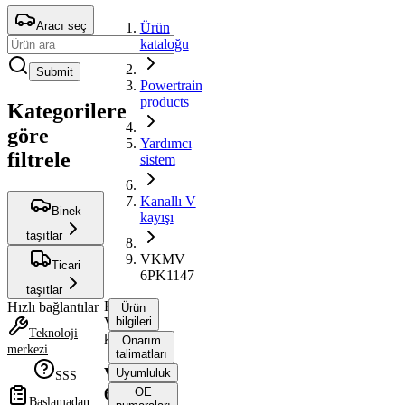
Aracı seç
Ürün
kataloğu
Submit
Powertrain
products
Kategorilere
göre
Yardımcı
filtrele
sistem
Kanallı V
Binek
kayışı
taşıtlar
VKMV
Ticari
6PK1147
taşıtlar
Kanallı
Hızlı bağlantılar
Ürün
V
bilgileri
Teknoloji
kayışı
Onarım
merkezi
talimatları
VKMV
Uyumluluk
SSS
6PK1147
OE
Başlamadan