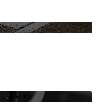
r test ortamı sunar.
 şimdi yedek parça bulun.