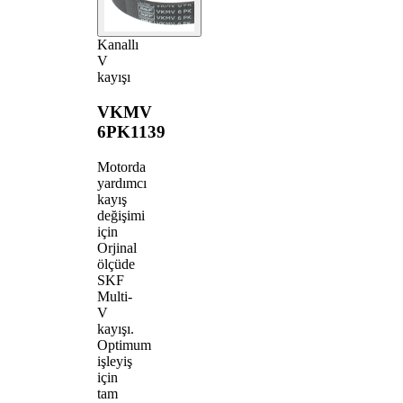
Kanallı
V
kayışı
VKMV
6PK1139
Motorda
yardımcı
kayış
değişimi
için
Orjinal
ölçüde
SKF
Multi-
V
kayışı.
Optimum
işleyiş
için
tam