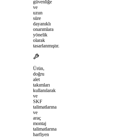
güvenliğe
ve
uzun
süre
dayanıklı
onarımlara
yönelik
olarak
tasarlanmıştır.
Ürün,
doğru
alet
takımları
kullanılarak
ve
SKF
talimatlarına
ve
araç
montaj
talimatlarına
harfiyen