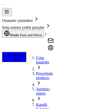
Otomotiv çözümleri
Satış sonrası yedek parçalar
Middle East and Africa
Filtrele ve
Ürün
Ara
kataloğu
Powertrain
products
Yardımcı
sistem
Kanallı
V kayışı