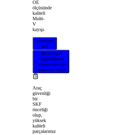
OE
ölçüsünde
kaliteli
Multi-
V
kayışı.
Distribütör
bul
Bu ürünün
uygunluğunu
onaylamak için
aracınızı seçin
Araç
güvenliği
bir
SKF
önceliği
olup,
yüksek
kaliteli
parçalarımız