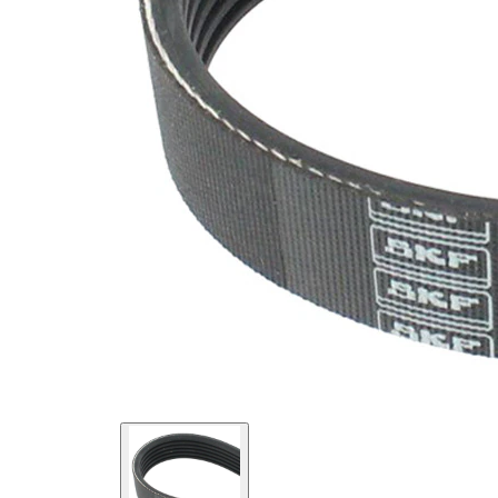
maddesi
SVHC
mevcut
değil!
EPDM
(Etilen
Kayış
Propilen
malzemesi
Dien
Kauçuk)