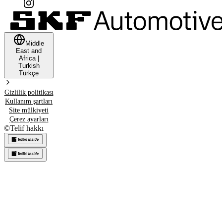
Middle
East and
Africa
|
Turkish
Türkçe
Gizlilik politikası
Kullanım şartları
Site mülkiyeti
Çerez ayarları
©
Telif hakkı