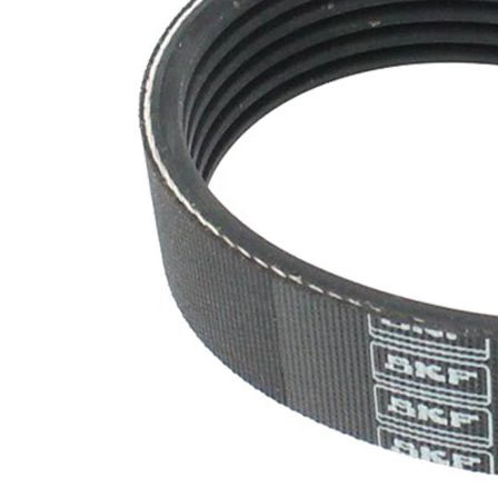
maddesi
SVHC
mevcut
değil!
EPDM
(Etilen
Kayış
Propilen
malzemesi
Dien
Kauçuk)