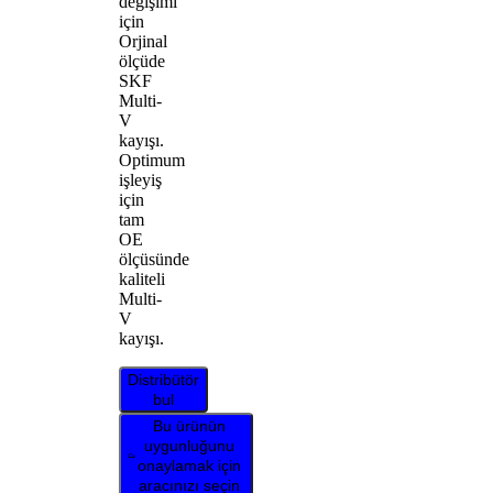
değişimi
için
Orjinal
ölçüde
SKF
Multi-
V
kayışı.
Optimum
işleyiş
için
tam
OE
ölçüsünde
kaliteli
Multi-
V
kayışı.
Distribütör
bul
Bu ürünün
uygunluğunu
onaylamak için
aracınızı seçin