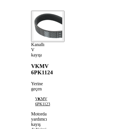
Kanallı
V
kayışı
VKMV
6PK1124
Yerine
geçen
VKMV
6PK1123
Motorda
yardımcı
kayış