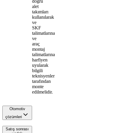
doğru
alet
takımları
kullanılarak
ve
SKF
talimatlarına
ve
araç
montaj
talimatlarına
harfiyen
uyularak
bilgili
teknisyenler
tarafından
monte
edilmelidir.
Otomotiv
çözümleri
Satış sonrası