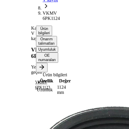
VKMV
6PK1124
Kanallı
Ürün
V
bilgileri
kayışı
Onarım
talimatları
VKMV
Uyumluluk
6PK1124
OE
numaraları
Yerine
geçen
Ürün bilgileri
Özellik
Değer
VKMV
1124
6PK1123
Uzunluk
mm
21,36
Genişlik
mm
Renk
siyah
Kaburga
6
sayısı
SVHC