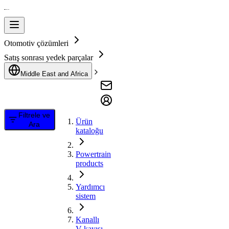
Otomotiv çözümleri
Satış sonrası yedek parçalar
Middle East and Africa
Filtrele ve
Ürün
Ara
kataloğu
Powertrain
products
Yardımcı
sistem
Kanallı
V kayışı