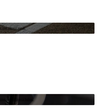
r test ortamı sunar.
 şimdi yedek parça bulun.