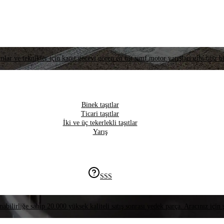
lar ve teknikler için kanıt görevi gören en üst sınıf motor yarışları gibi titiz bi
Binek taşıtlar
Ticari taşıtlar
İki ve üç tekerlekli taşıtlar
Yarış
SSS
nabilirliğe sahip 20.000 yüksek kaliteli satış sonrası yedek parça. Aracınız için