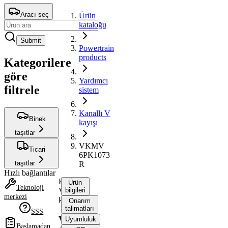
Aracı seç
Ürün
kataloğu
Submit
Powertrain
products
Kategorilere
göre
Yardımcı
filtrele
sistem
Kanallı V
Binek
kayışı
taşıtlar
VKMV
Ticari
6PK1073
taşıtlar
R
Hızlı bağlantılar
Kanallı
Ürün
Teknoloji
V
bilgileri
merkezi
kayışı
Onarım
talimatları
SSS
VKMV
Uyumluluk
Başlamadan