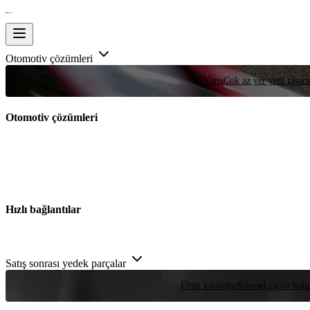
Otomotiv çözümleri
Yarış
Çok az yer yeni tasarım
Otomotiv çözümleri
Hızlı bağlantılar
Satış sonrası yedek parçalar
Ürün kataloğu
Küresel çapta bulu