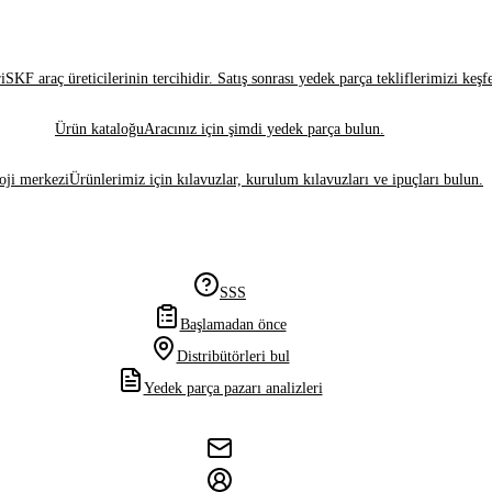
i
SKF araç üreticilerinin tercihidir. Satış sonrası yedek parça tekliflerimizi keşf
Ürün kataloğu
Aracınız için şimdi yedek parça bulun.
oji merkezi
Ürünlerimiz için kılavuzlar, kurulum kılavuzları ve ipuçları bulun.
SSS
Başlamadan önce
Distribütörleri bul
Yedek parça pazarı analizleri