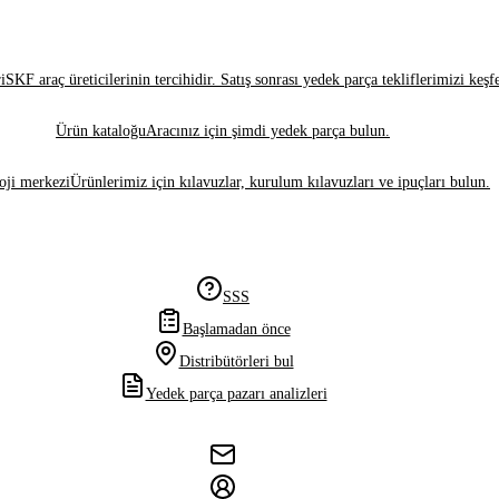
i
SKF araç üreticilerinin tercihidir. Satış sonrası yedek parça tekliflerimizi keşf
Ürün kataloğu
Aracınız için şimdi yedek parça bulun.
oji merkezi
Ürünlerimiz için kılavuzlar, kurulum kılavuzları ve ipuçları bulun.
SSS
Başlamadan önce
Distribütörleri bul
Yedek parça pazarı analizleri