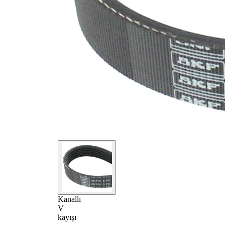
Kanallı
V
kayışı