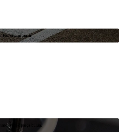
r test ortamı sunar.
 şimdi yedek parça bulun.