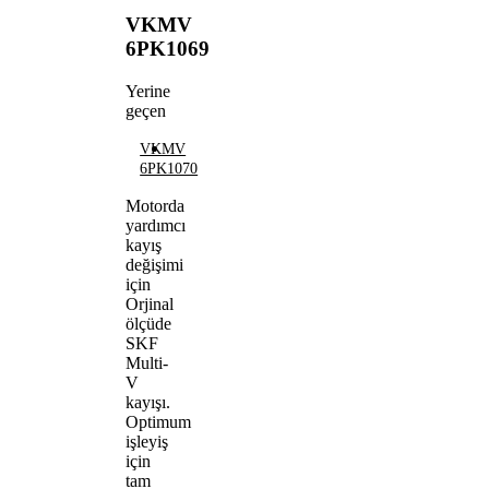
VKMV
6PK1069
Yerine
geçen
VKMV
6PK1070
Motorda
yardımcı
kayış
değişimi
için
Orjinal
ölçüde
SKF
Multi-
V
kayışı.
Optimum
işleyiş
için
tam