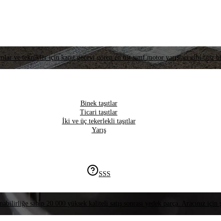
lar ve teknikler için kanıt görevi gören en üst sınıf motor yarışları gibi titiz bi
Binek taşıtlar
Ticari taşıtlar
İki ve üç tekerlekli taşıtlar
Yarış
SSS
nabilirliğe sahip 20.000 yüksek kaliteli satış sonrası yedek parça. Aracınız için