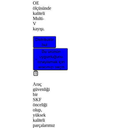
OE
ölçüsünde
kaliteli
Multi-
V
kayışı.
Distribütör
bul
Bu ürünün
uygunluğunu
onaylamak için
aracınızı seçin
Araç
güvenliği
bir
SKF
önceliği
olup,
yüksek
kaliteli
parçalarımız