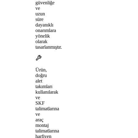
güvenliğe
ve
uzun
süre
dayanıklı
onarımlara
yönelik
olarak
tasarlanmıştır.
Ürün,
doğru
alet
takımları
kullanılarak
ve
SKF
talimatlarına
ve
araç
montaj
talimatlarına
harfiyen