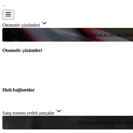
Otomotiv çözümleri
Yarış
Çok az yer yeni tasarım
Otomotiv çözümleri
Hızlı bağlantılar
Satış sonrası yedek parçalar
Ürün kataloğu
Küresel çapta bulu