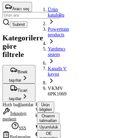
Aracı seç
Ürün
kataloğu
Submit
Powertrain
products
Kategorilere
göre
Yardımcı
filtrele
sistem
Kanallı V
Binek
kayışı
taşıtlar
VKMV
Ticari
6PK1069
taşıtlar
Kanallı
Hızlı bağlantılar
Ürün
V
bilgileri
Teknoloji
kayışı
Onarım
merkezi
talimatları
VKMV
Uyumluluk
SSS
6PK1069
OE
Başlamadan