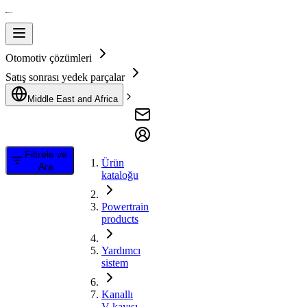
Otomotiv çözümleri
Satış sonrası yedek parçalar
Middle East and Africa
Filtrele ve
Ürün
Ara
kataloğu
Powertrain
products
Yardımcı
sistem
Kanallı
V kayışı