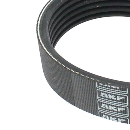
maddesi
SVHC
mevcut
değil!
EPDM
(Etilen
Kayış
Propilen
malzemesi
Dien
Kauçuk)