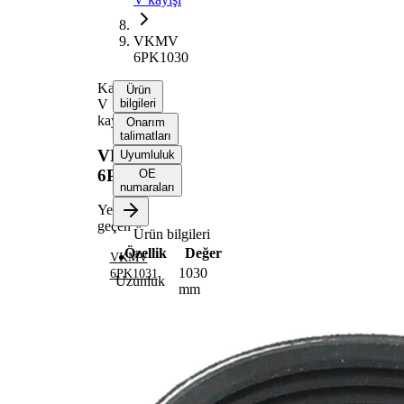
VKMV
6PK1030
Kanallı
Ürün
V
bilgileri
kayışı
Onarım
talimatları
VKMV
Uyumluluk
6PK1030
OE
numaraları
Yerine
geçen
Ürün bilgileri
Özellik
Değer
VKMV
1030
6PK1031
Uzunluk
mm
21,36
Genişlik
mm
Renk
siyah
Kaburga
6
sayısı
SVHC