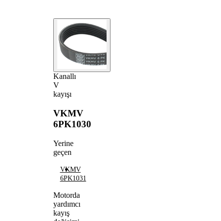
Kanallı
V
kayışı
VKMV
6PK1030
Yerine
geçen
VKMV
6PK1031
Motorda
yardımcı
kayış