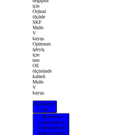
değişimi
için
Orjinal
ölçüde
SKF
Multi-
V
kayışı.
Optimum
işleyiş
için
tam
OE
ölçüsünde
kaliteli
Multi-
V
kayışı.
Distribütör
bul
Bu ürünün
uygunluğunu
onaylamak için
aracınızı seçin