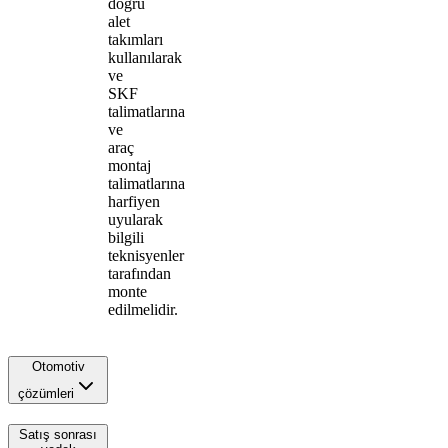
doğru
alet
takımları
kullanılarak
ve
SKF
talimatlarına
ve
araç
montaj
talimatlarına
harfiyen
uyularak
bilgili
teknisyenler
tarafından
monte
edilmelidir.
Otomotiv
çözümleri
Satış sonrası