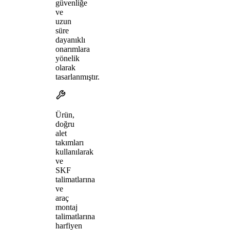
güvenliğe
ve
uzun
süre
dayanıklı
onarımlara
yönelik
olarak
tasarlanmıştır.
Ürün,
doğru
alet
takımları
kullanılarak
ve
SKF
talimatlarına
ve
araç
montaj
talimatlarına
harfiyen