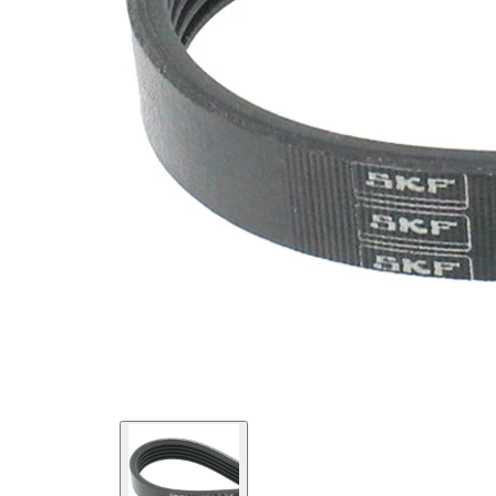
SVHC
mevcut
değil!
Malzeme
Elastik
özellikleri
EPDM
(Etilen
Kayış
Propilen
malzemesi
Dien
Kauçuk)