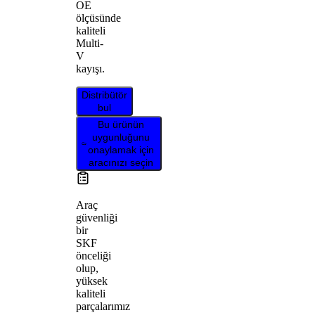
OE
ölçüsünde
kaliteli
Multi-
V
kayışı.
Distribütör
bul
Bu ürünün
uygunluğunu
onaylamak için
aracınızı seçin
Araç
güvenliği
bir
SKF
önceliği
olup,
yüksek
kaliteli
parçalarımız