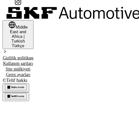
Middle
East and
Africa
|
Turkish
Türkçe
Gizlilik politikası
Kullanım şartları
Site mülkiyeti
Çerez ayarları
©
Telif hakkı