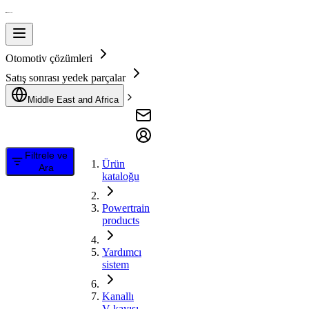
Otomotiv çözümleri
Satış sonrası yedek parçalar
Middle East and Africa
Filtrele ve
Ürün
Ara
kataloğu
Powertrain
products
Yardımcı
sistem
Kanallı
V kayışı