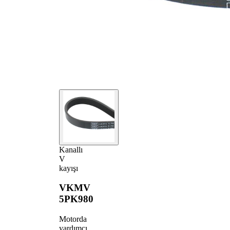
Kanallı
V
kayışı
VKMV
5PK980
Motorda
yardımcı