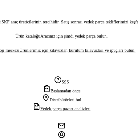
i
SKF araç üreticilerinin tercihidir. Satış sonrası yedek parça tekliflerimizi keşf
Ürün kataloğu
Aracınız için şimdi yedek parça bulun.
oji merkezi
Ürünlerimiz için kılavuzlar, kurulum kılavuzları ve ipuçları bulun.
SSS
Başlamadan önce
Distribütörleri bul
Yedek parça pazarı analizleri