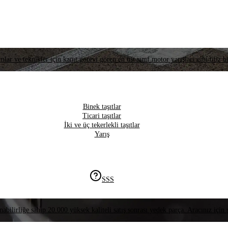
lar ve teknikler için kanıt görevi gören en üst sınıf motor yarışları gibi titiz bi
Binek taşıtlar
Ticari taşıtlar
İki ve üç tekerlekli taşıtlar
Yarış
SSS
nabilirliğe sahip 20.000 yüksek kaliteli satış sonrası yedek parça. Aracınız için