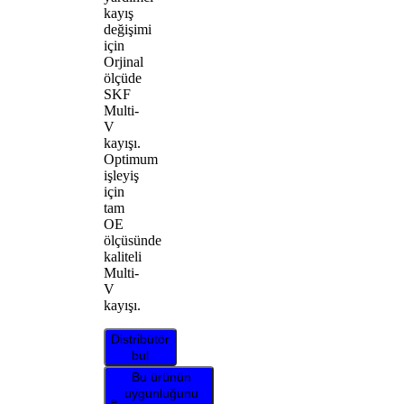
kayış
değişimi
için
Orjinal
ölçüde
SKF
Multi-
V
kayışı.
Optimum
işleyiş
için
tam
OE
ölçüsünde
kaliteli
Multi-
V
kayışı.
Distribütör
bul
Bu ürünün
uygunluğunu