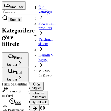
Aracı seç
Ürün
kataloğu
Submit
Powertrain
products
Kategorilere
göre
Yardımcı
filtrele
sistem
Kanallı V
Binek
kayışı
taşıtlar
VKMV
Ticari
5PK980
taşıtlar
Kanallı
Hızlı bağlantılar
Ürün
V
bilgileri
Teknoloji
kayışı
Onarım
merkezi
talimatları
VKMV
Uyumluluk
SSS
5PK980
Başlamadan