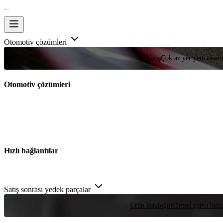
Otomotiv çözümleri
Yarış
Çok az yer yeni tasarım
Otomotiv çözümleri
Hızlı bağlantılar
Satış sonrası yedek parçalar
Ürün kataloğu
Küresel çapta bulu