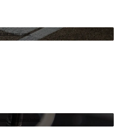
r test ortamı sunar.
 şimdi yedek parça bulun.