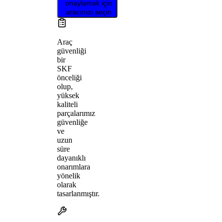
onaylamak için
aracınızı seçin
Araç
güvenliği
bir
SKF
önceliği
olup,
yüksek
kaliteli
parçalarımız
güvenliğe
ve
uzun
süre
dayanıklı
onarımlara
yönelik
olarak
tasarlanmıştır.