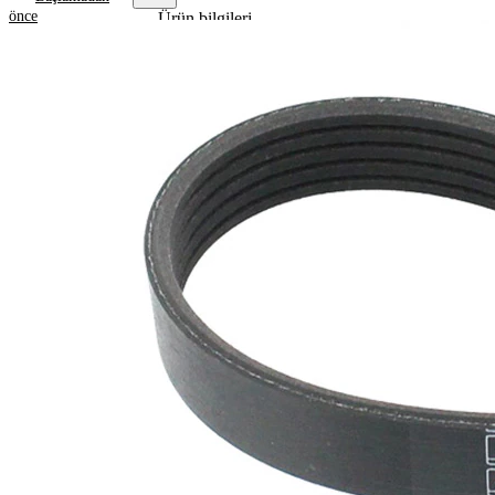
önce
Ürün bilgileri
Özellik
Değer
Uzunluk
980 mm
17,80
Genişlik
mm
Renk
siyah
Kaburga
5
sayısı
SVHC
maddesi
SVHC
mevcut
değil!
EPDM
(Etilen
Kayış
Propilen
malzemesi
Dien
Kauçuk)