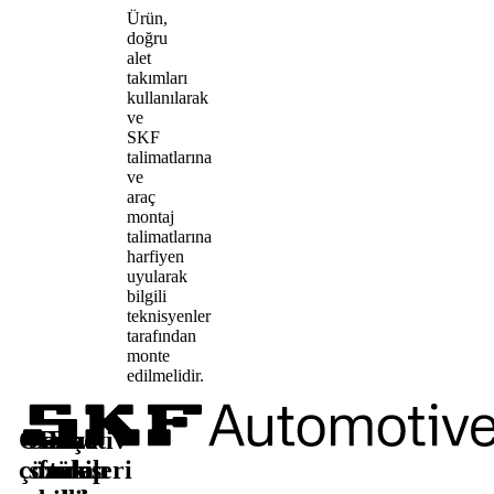
Ürün,
doğru
alet
takımları
kullanılarak
ve
SKF
talimatlarına
ve
araç
montaj
talimatlarına
harfiyen
uyularak
bilgili
teknisyenler
tarafından
monte
edilmelidir.
Otomotiv
Satış
Daha
Bizi
çözümleri
sonrası
fazla
takip