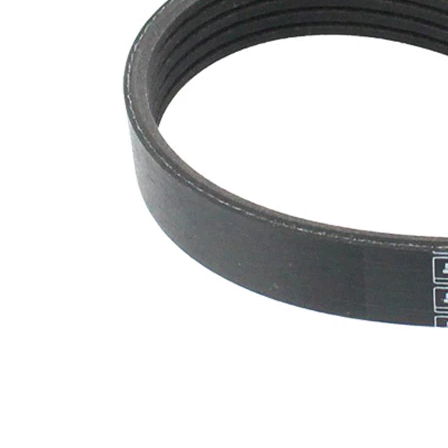
SVHC
mevcut
değil!
EPDM
(Etilen
Kayış
Propilen
malzemesi
Dien
Kauçuk)