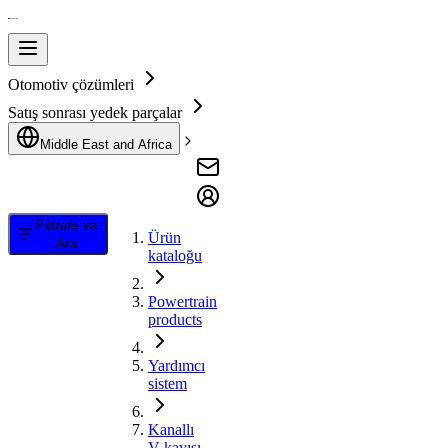
Otomotiv çözümleri
Satış sonrası yedek parçalar
Middle East and Africa
Filtrele ve
Ürün
Ara
kataloğu
Powertrain
products
Yardımcı
sistem
Kanallı
V kayışı