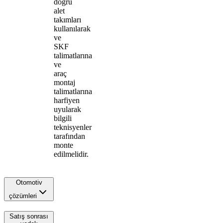
doğru
alet
takımları
kullanılarak
ve
SKF
talimatlarına
ve
araç
montaj
talimatlarına
harfiyen
uyularak
bilgili
teknisyenler
tarafından
monte
edilmelidir.
Otomotiv
çözümleri
Satış sonrası