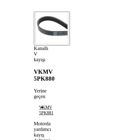
Kanallı
V
kayışı
VKMV
5PK880
Yerine
geçen
VKMV
5PK881
Motorda
yardımcı
kayış