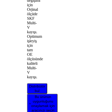
değişimi
için
Orjinal
ölçüde
SKF
Multi-
V
kayışı.
Optimum
işleyiş
için
tam
OE
ölçüsünde
kaliteli
Multi-
V
kayışı.
Distribütör
bul
Bu ürünün
uygunluğunu
onaylamak için
aracınızı seçin