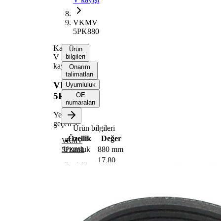
VKMV
5PK880
Kanallı
Ürün
V
bilgileri
kayışı
Onarım
talimatları
VKMV
Uyumluluk
5PK880
OE
numaraları
Yerine
geçen
Ürün bilgileri
Özellik
Değer
VKMV
Uzunluk
880 mm
5PK881
17,80
Genişlik
mm
Renk
siyah
Kaburga
5
sayısı
SVHC
maddesi