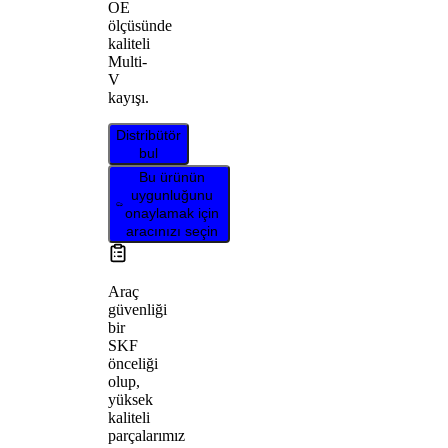
OE
ölçüsünde
kaliteli
Multi-
V
kayışı.
Distribütör
bul
Bu ürünün
uygunluğunu
onaylamak için
aracınızı seçin
Araç
güvenliği
bir
SKF
önceliği
olup,
yüksek
kaliteli
parçalarımız