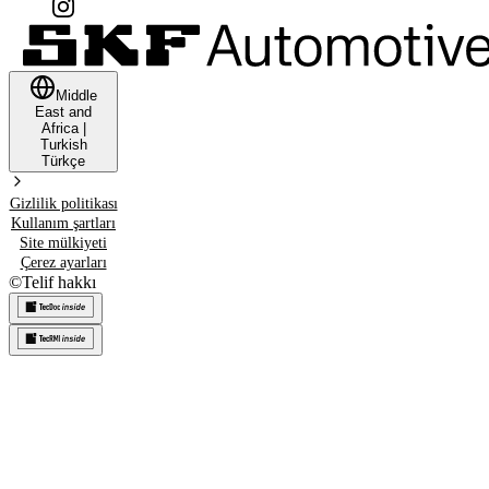
Middle
East and
Africa
|
Turkish
Türkçe
Gizlilik politikası
Kullanım şartları
Site mülkiyeti
Çerez ayarları
©
Telif hakkı