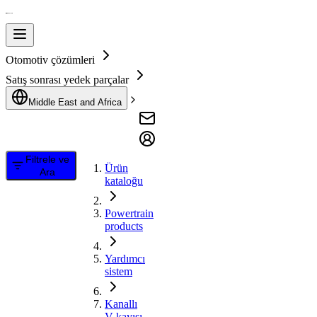
Otomotiv çözümleri
Satış sonrası yedek parçalar
Middle East and Africa
Filtrele ve
Ürün
Ara
kataloğu
Powertrain
products
Yardımcı
sistem
Kanallı
V kayışı