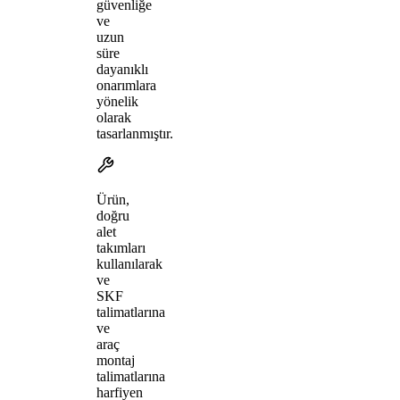
güvenliğe
ve
uzun
süre
dayanıklı
onarımlara
yönelik
olarak
tasarlanmıştır.
Ürün,
doğru
alet
takımları
kullanılarak
ve
SKF
talimatlarına
ve
araç
montaj
talimatlarına
harfiyen