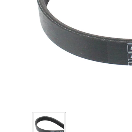
SVHC
mevcut
değil!
EPDM
(Etilen
Kayış
Propilen
malzemesi
Dien
Kauçuk)