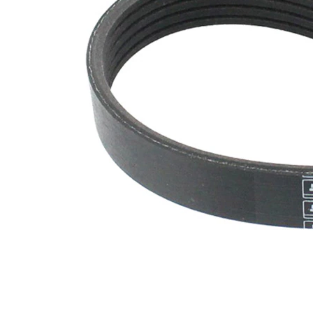
SVHC
mevcut
değil!
EPDM
(Etilen
Kayış
Propilen
malzemesi
Dien
Kauçuk)