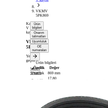
VKMV
5PK869
Kanallı
Ürün
V
bilgileri
kayışı
Onarım
talimatları
VKMV
Uyumluluk
5PK869
OE
numaraları
Yerine
geçen
Ürün bilgileri
Özellik
Değer
VKMV
Uzunluk
869 mm
5PK870
17,80
Genişlik
mm
Renk
siyah
Kaburga
5
sayısı
SVHC
maddesi