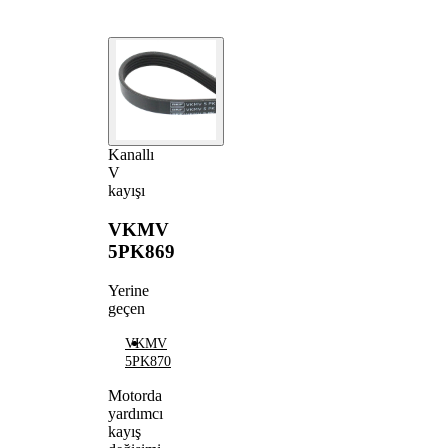
Kanallı
V
kayışı
VKMV
5PK869
Yerine
geçen
VKMV
5PK870
Motorda
yardımcı
kayış