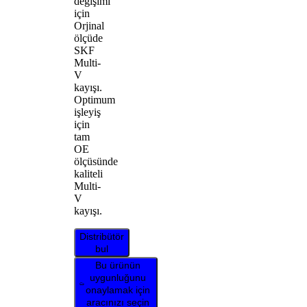
değişimi
için
Orjinal
ölçüde
SKF
Multi-
V
kayışı.
Optimum
işleyiş
için
tam
OE
ölçüsünde
kaliteli
Multi-
V
kayışı.
Distribütör
bul
Bu ürünün
uygunluğunu
onaylamak için
aracınızı seçin