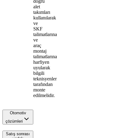
doğru
alet
takımları
kullanılarak
ve
SKF
talimatlarına
ve
araç
montaj
talimatlarına
harfiyen
uyularak
bilgili
teknisyenler
tarafından
monte
edilmelidir.
Otomotiv
çözümleri
Satış sonrası