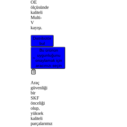
OE
ölçüsünde
kaliteli
Multi-
V
kayışı.
Distribütör
bul
Bu ürünün
uygunluğunu
onaylamak için
aracınızı seçin
Araç
güvenliği
bir
SKF
önceliği
olup,
yüksek
kaliteli
parçalarımız