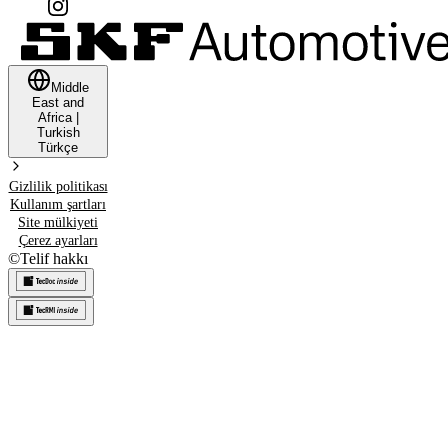
Middle
East and
Africa
|
Turkish
Türkçe
Gizlilik politikası
Kullanım şartları
Site mülkiyeti
Çerez ayarları
©
Telif hakkı