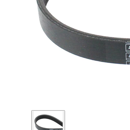
SVHC
mevcut
değil!
EPDM
(Etilen
Kayış
Propilen
malzemesi
Dien
Kauçuk)