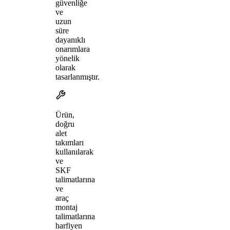
güvenliğe
ve
uzun
süre
dayanıklı
onarımlara
yönelik
olarak
tasarlanmıştır.
Ürün,
doğru
alet
takımları
kullanılarak
ve
SKF
talimatlarına
ve
araç
montaj
talimatlarına
harfiyen