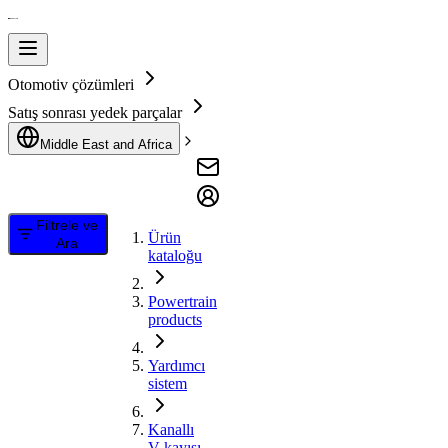
Otomotiv çözümleri
Satış sonrası yedek parçalar
Middle East and Africa
Filtrele ve
Ürün
Ara
kataloğu
Powertrain
products
Yardımcı
sistem
Kanallı
V kayışı