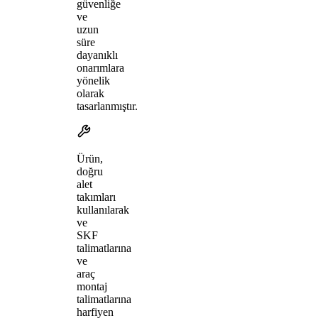
güvenliğe
ve
uzun
süre
dayanıklı
onarımlara
yönelik
olarak
tasarlanmıştır.
Ürün,
doğru
alet
takımları
kullanılarak
ve
SKF
talimatlarına
ve
araç
montaj
talimatlarına
harfiyen