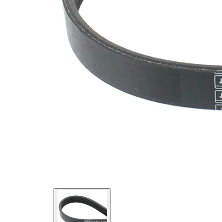
SVHC
mevcut
değil!
EPDM
(Etilen
Kayış
Propilen
malzemesi
Dien
Kauçuk)