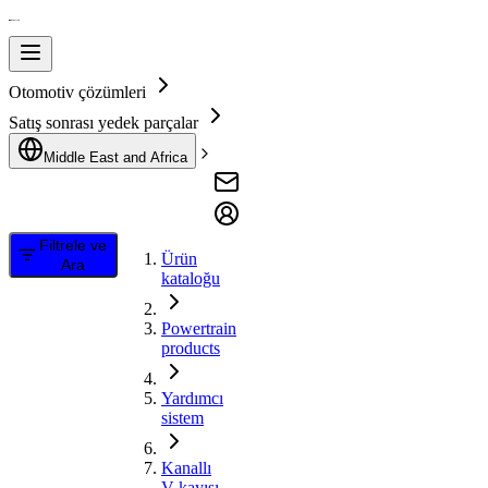
Otomotiv çözümleri
Satış sonrası yedek parçalar
Middle East and Africa
Filtrele ve
Ürün
Ara
kataloğu
Powertrain
products
Yardımcı
sistem
Kanallı
V kayışı