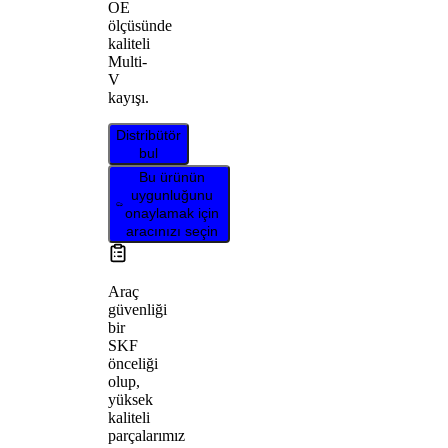
OE
ölçüsünde
kaliteli
Multi-
V
kayışı.
Distribütör
bul
Bu ürünün
uygunluğunu
onaylamak için
aracınızı seçin
Araç
güvenliği
bir
SKF
önceliği
olup,
yüksek
kaliteli
parçalarımız