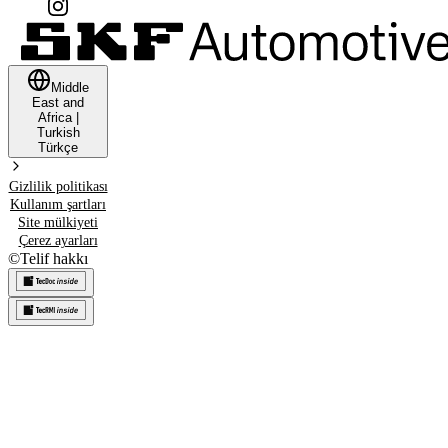
Middle
East and
Africa
|
Turkish
Türkçe
Gizlilik politikası
Kullanım şartları
Site mülkiyeti
Çerez ayarları
©
Telif hakkı