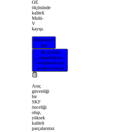
OE
ölçüsünde
kaliteli
Multi-
V
kayışı.
Distribütör
bul
Bu ürünün
uygunluğunu
onaylamak için
aracınızı seçin
Araç
güvenliği
bir
SKF
önceliği
olup,
yüksek
kaliteli
parçalarımız