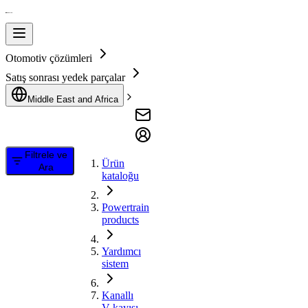
Otomotiv çözümleri
Satış sonrası yedek parçalar
Middle East and Africa
Filtrele ve
Ürün
Ara
kataloğu
Powertrain
products
Yardımcı
sistem
Kanallı
V kayışı