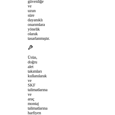
güvenliğe
ve
uzun
süre
dayanıklı
onarımlara
yönelik
olarak
tasarlanmıştır.
Ürün,
doğru
alet
takımları
kullanılarak
ve
SKF
talimatlarına
ve
araç
montaj
talimatlarına
harfiyen