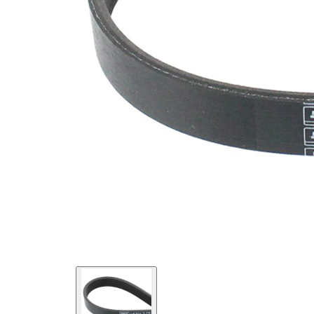
SVHC
mevcut
değil!
EPDM
(Etilen
Kayış
Propilen
malzemesi
Dien
Kauçuk)