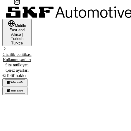
Middle
East and
Africa
|
Turkish
Türkçe
Gizlilik politikası
Kullanım şartları
Site mülkiyeti
Çerez ayarları
©
Telif hakkı