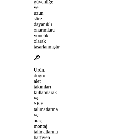
güvenliğe
ve
uzun
süre
dayanıklı
onarımlara
yönelik
olarak
tasarlanmıştır.
Ürün,
doğru
alet
takımları
kullanılarak
ve
SKF
talimatlarına
ve
araç
montaj
talimatlarına
harfiyen