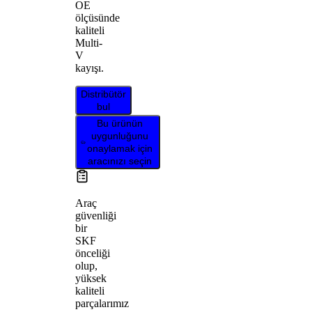
OE
ölçüsünde
kaliteli
Multi-
V
kayışı.
Distribütör
bul
Bu ürünün
uygunluğunu
onaylamak için
aracınızı seçin
Araç
güvenliği
bir
SKF
önceliği
olup,
yüksek
kaliteli
parçalarımız