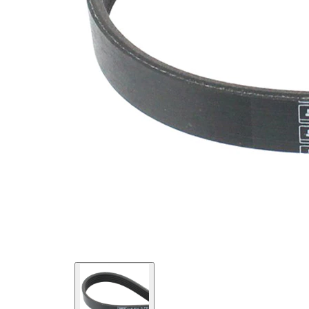
maddesi
SVHC
mevcut
değil!
EPDM
(Etilen
Kayış
Propilen
malzemesi
Dien
Kauçuk)