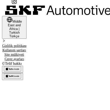
Middle
East and
Africa
|
Turkish
Türkçe
Gizlilik politikası
Kullanım şartları
Site mülkiyeti
Çerez ayarları
©
Telif hakkı