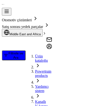
Otomotiv çözümleri
Satış sonrası yedek parçalar
Middle East and Africa
Filtrele ve
Ürün
Ara
kataloğu
Powertrain
products
Yardımcı
sistem
Kanallı
V kayışı