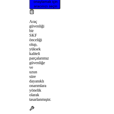
onaylamak için
aracınızı seçin
Araç
güvenliği
bir
SKF
önceliği
olup,
yüksek
kaliteli
parçalarımız
güvenliğe
ve
uzun
süre
dayanıklı
onarımlara
yönelik
olarak
tasarlanmıştır.