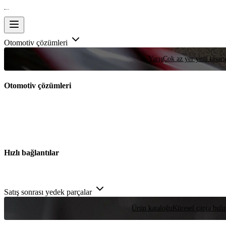
Otomotiv çözümleri
Yarış
Çok az yer yeni tasarım
Otomotiv çözümleri
Hızlı bağlantılar
Satış sonrası yedek parçalar
Ürün kataloğu
Küresel çapta bulu