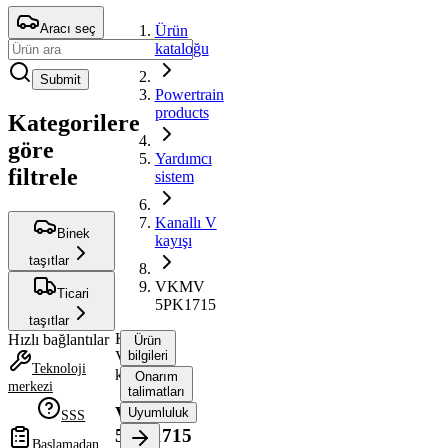
Aracı seç
Ürün
kataloğu
Submit
Powertrain
products
Kategorilere
göre
Yardımcı
filtrele
sistem
Kanallı V
Binek
kayışı
taşıtlar
VKMV
Ticari
5PK1715
taşıtlar
Kanallı
Hızlı bağlantılar
Ürün
V
bilgileri
Teknoloji
kayışı
Onarım
merkezi
talimatları
VKMV
Uyumluluk
SSS
5PK1715
Başlamadan