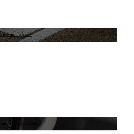
r test ortamı sunar.
 şimdi yedek parça bulun.