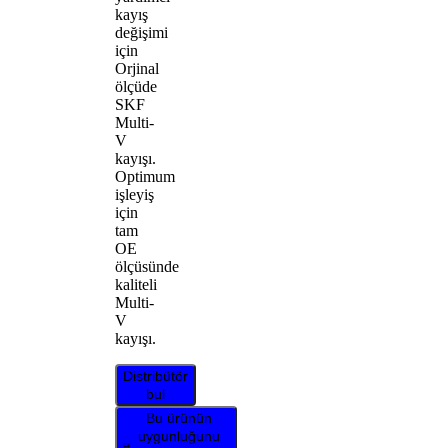
kayış
değişimi
için
Orjinal
ölçüde
SKF
Multi-
V
kayışı.
Optimum
işleyiş
için
tam
OE
ölçüsünde
kaliteli
Multi-
V
kayışı.
Distribütör
bul
Bu ürünün
uygunluğunu