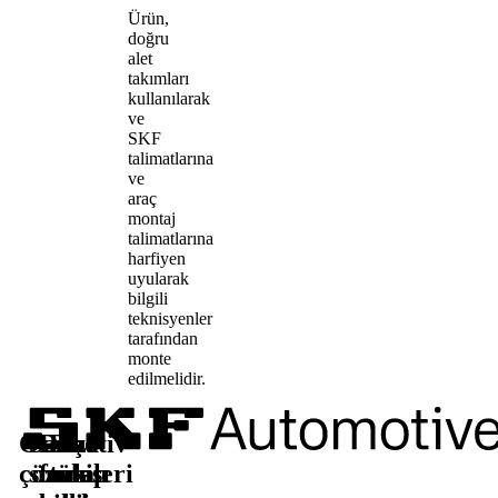
Ürün,
doğru
alet
takımları
kullanılarak
ve
SKF
talimatlarına
ve
araç
montaj
talimatlarına
harfiyen
uyularak
bilgili
teknisyenler
tarafından
monte
edilmelidir.
Otomotiv
Satış
Daha
Bizi
çözümleri
sonrası
fazla
takip