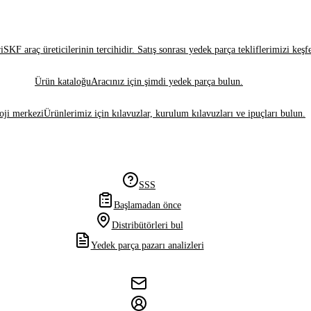
i
SKF araç üreticilerinin tercihidir. Satış sonrası yedek parça tekliflerimizi keşf
Ürün kataloğu
Aracınız için şimdi yedek parça bulun.
oji merkezi
Ürünlerimiz için kılavuzlar, kurulum kılavuzları ve ipuçları bulun.
SSS
Başlamadan önce
Distribütörleri bul
Yedek parça pazarı analizleri