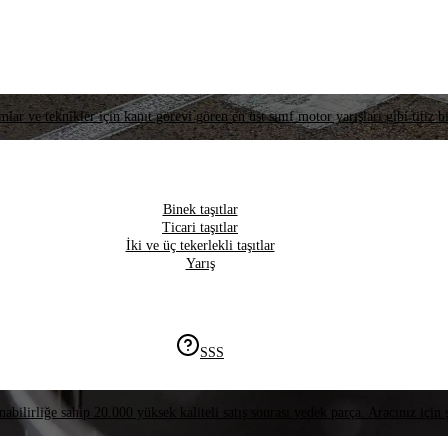
lar ve teknikler için kanıt görevi gören en üst sınıf motor yarışları gibi titiz bi
Binek taşıtlar
Ticari taşıtlar
İki ve üç tekerlekli taşıtlar
Yarış
SSS
nabilirliğe sahip 20.000 yüksek kaliteli satış sonrası yedek parça. Aracınız için