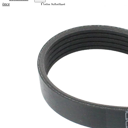
önce
Ürün bilgileri
Özellik
Değer
1715
Uzunluk
mm
17,80
Genişlik
mm
Renk
siyah
Kaburga
5
sayısı
SVHC
maddesi
SVHC
mevcut
değil!
EPDM
(Etilen
Kayış
Propilen
malzemesi
Dien
Kauçuk)