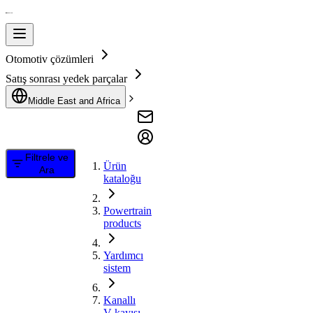
Otomotiv çözümleri
Satış sonrası yedek parçalar
Middle East and Africa
Filtrele ve
Ürün
Ara
kataloğu
Powertrain
products
Yardımcı
sistem
Kanallı
V kayışı