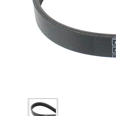
maddesi
SVHC
mevcut
değil!
EPDM
(Etilen
Kayış
Propilen
malzemesi
Dien
Kauçuk)