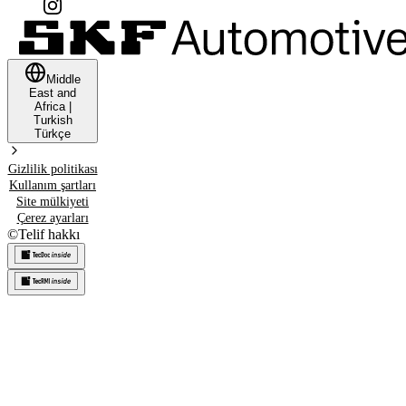
Middle
East and
Africa
|
Turkish
Türkçe
Gizlilik politikası
Kullanım şartları
Site mülkiyeti
Çerez ayarları
©
Telif hakkı