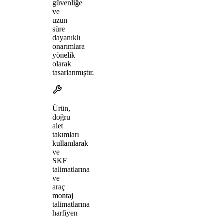
güvenliğe
ve
uzun
süre
dayanıklı
onarımlara
yönelik
olarak
tasarlanmıştır.
Ürün,
doğru
alet
takımları
kullanılarak
ve
SKF
talimatlarına
ve
araç
montaj
talimatlarına
harfiyen