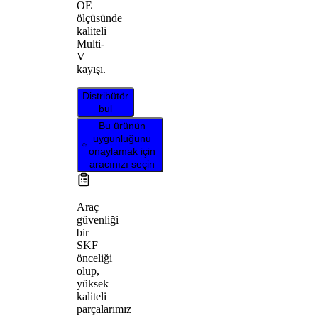
OE
ölçüsünde
kaliteli
Multi-
V
kayışı.
Distribütör
bul
Bu ürünün
uygunluğunu
onaylamak için
aracınızı seçin
Araç
güvenliği
bir
SKF
önceliği
olup,
yüksek
kaliteli
parçalarımız