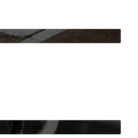
r test ortamı sunar.
 şimdi yedek parça bulun.