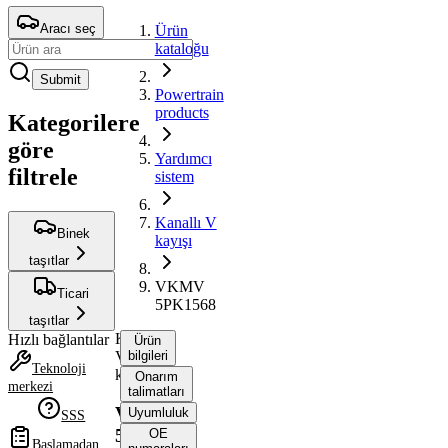
Aracı seç
Ürün
kataloğu
Submit
Powertrain
products
Kategorilere
göre
Yardımcı
filtrele
sistem
Kanallı V
Binek
kayışı
taşıtlar
VKMV
Ticari
5PK1568
taşıtlar
Kanallı
Hızlı bağlantılar
Ürün
V
bilgileri
Teknoloji
kayışı
Onarım
merkezi
talimatları
VKMV
Uyumluluk
SSS
5PK1568
OE
Başlamadan