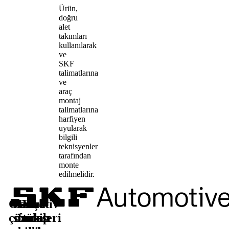
Ürün,
doğru
alet
takımları
kullanılarak
ve
SKF
talimatlarına
ve
araç
montaj
talimatlarına
harfiyen
uyularak
bilgili
teknisyenler
tarafından
monte
edilmelidir.
Otomotiv
Satış
Daha
Bizi
çözümleri
sonrası
fazla
takip