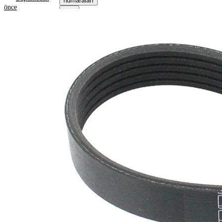
numaraları
önce
Ürün bilgileri
Özellik
Değer
1568
Uzunluk
mm
17,80
Genişlik
mm
Renk
siyah
Kaburga
5
sayısı
SVHC
maddesi
SVHC
mevcut
değil!
EPDM
(Etilen
Kayış
Propilen
malzemesi
Dien
Kauçuk)