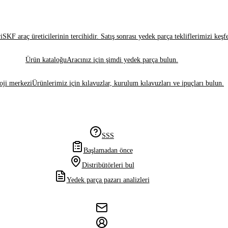
i
SKF araç üreticilerinin tercihidir. Satış sonrası yedek parça tekliflerimizi keşf
Ürün kataloğu
Aracınız için şimdi yedek parça bulun.
oji merkezi
Ürünlerimiz için kılavuzlar, kurulum kılavuzları ve ipuçları bulun.
SSS
Başlamadan önce
Distribütörleri bul
Yedek parça pazarı analizleri