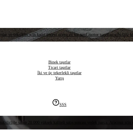
lar ve teknikler için kanıt görevi gören en üst sınıf motor yarışları gibi titiz bi
Binek taşıtlar
Ticari taşıtlar
İki ve üç tekerlekli taşıtlar
Yarış
SSS
nabilirliğe sahip 20.000 yüksek kaliteli satış sonrası yedek parça. Aracınız için