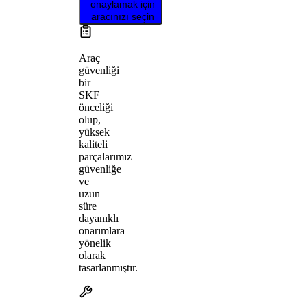
onaylamak için
aracınızı seçin
Araç
güvenliği
bir
SKF
önceliği
olup,
yüksek
kaliteli
parçalarımız
güvenliğe
ve
uzun
süre
dayanıklı
onarımlara
yönelik
olarak
tasarlanmıştır.