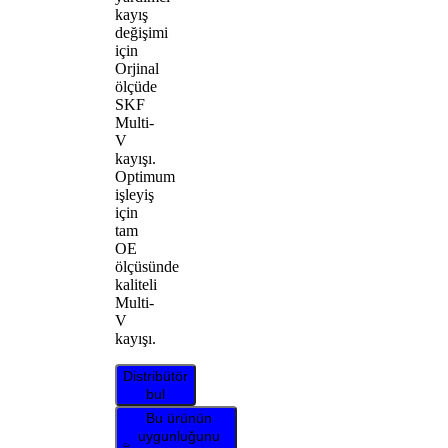
kayış
değişimi
için
Orjinal
ölçüde
SKF
Multi-
V
kayışı.
Optimum
işleyiş
için
tam
OE
ölçüsünde
kaliteli
Multi-
V
kayışı.
Distribütör
bul
Bu ürünün
uygunluğunu