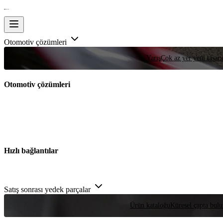
Otomotiv çözümleri
Yarış
Çok az yer yeni tasarım
Otomotiv çözümleri
Hızlı bağlantılar
Satış sonrası yedek parçalar
Ürün kataloğu
Küresel çapta bulu