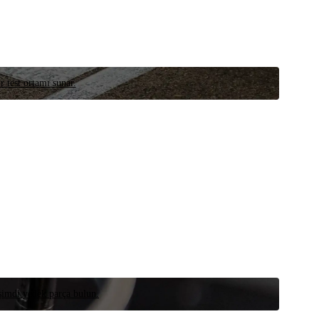
r test ortamı sunar.
 şimdi yedek parça bulun.