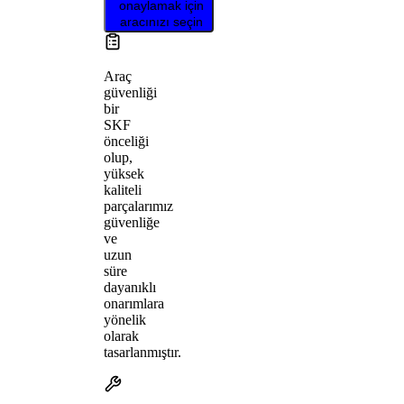
onaylamak için
aracınızı seçin
Araç
güvenliği
bir
SKF
önceliği
olup,
yüksek
kaliteli
parçalarımız
güvenliğe
ve
uzun
süre
dayanıklı
onarımlara
yönelik
olarak
tasarlanmıştır.