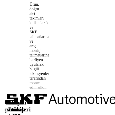
Ürün,
doğru
alet
takımları
kullanılarak
ve
SKF
talimatlarına
ve
araç
montaj
talimatlarına
harfiyen
uyularak
bilgili
teknisyenler
tarafından
monte
edilmelidir.
Otomotiv
Satış
Daha
Bizi
çözümleri
sonrası
fazla
takip