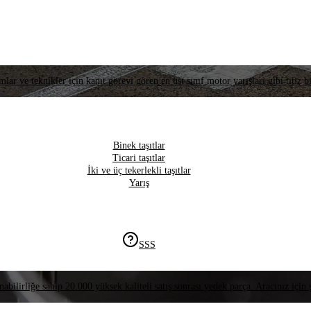
lar ve teknikler için kanıt görevi gören en üst sınıf motor yarışları gibi titiz bi
Binek taşıtlar
Ticari taşıtlar
İki ve üç tekerlekli taşıtlar
Yarış
SSS
nabilirliğe sahip 20.000 yüksek kaliteli satış sonrası yedek parça. Aracınız için