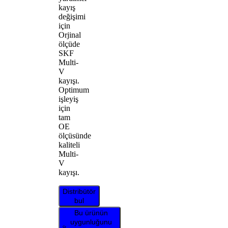
kayış
değişimi
için
Orjinal
ölçüde
SKF
Multi-
V
kayışı.
Optimum
işleyiş
için
tam
OE
ölçüsünde
kaliteli
Multi-
V
kayışı.
Distribütör
bul
Bu ürünün
uygunluğunu