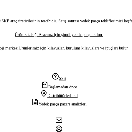
i
SKF araç üreticilerinin tercihidir. Satış sonrası yedek parça tekliflerimizi keşf
Ürün kataloğu
Aracınız için şimdi yedek parça bulun.
oji merkezi
Ürünlerimiz için kılavuzlar, kurulum kılavuzları ve ipuçları bulun.
SSS
Başlamadan önce
Distribütörleri bul
Yedek parça pazarı analizleri