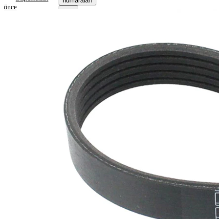
numaraları
önce
Ürün bilgileri
Özellik
Değer
1334
Uzunluk
mm
17,8
Genişlik
mm
Renk
siyah
Kaburga
5
sayısı
SVHC
maddesi
SVHC
mevcut
değil!
EPDM
(Etilen
Kayış
Propilen
malzemesi
Dien
Kauçuk)