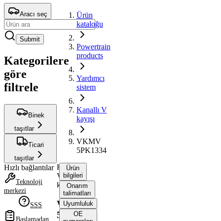
Aracı seç
Ürün
kataloğu
Submit
Powertrain
products
Kategorilere
göre
Yardımcı
filtrele
sistem
Kanallı V
Binek
kayışı
taşıtlar
VKMV
Ticari
5PK1334
taşıtlar
Kanallı
Hızlı bağlantılar
Ürün
V
bilgileri
Teknoloji
kayışı
Onarım
merkezi
talimatları
VKMV
Uyumluluk
SSS
5PK1334
OE
Başlamadan