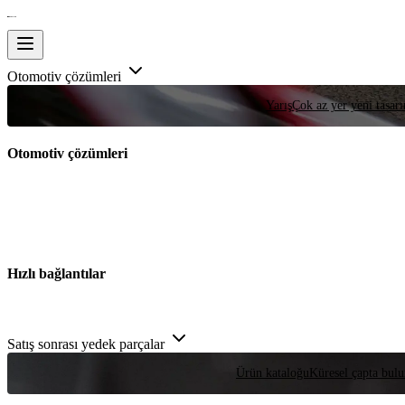
Otomotiv çözümleri
Yarış
Çok az yer yeni tasarım
Otomotiv çözümleri
Hızlı bağlantılar
Satış sonrası yedek parçalar
Ürün kataloğu
Küresel çapta bulu