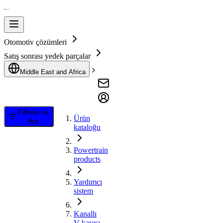
Otomotiv çözümleri
Satış sonrası yedek parçalar
Middle East and Africa
Filtrele ve
Ürün
Ara
kataloğu
Powertrain
products
Yardımcı
sistem
Kanallı
V kayışı