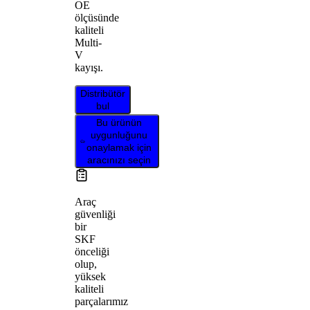
OE
ölçüsünde
kaliteli
Multi-
V
kayışı.
Distribütör
bul
Bu ürünün
uygunluğunu
onaylamak için
aracınızı seçin
Araç
güvenliği
bir
SKF
önceliği
olup,
yüksek
kaliteli
parçalarımız