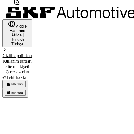
Middle
East and
Africa
|
Turkish
Türkçe
Gizlilik politikası
Kullanım şartları
Site mülkiyeti
Çerez ayarları
©
Telif hakkı