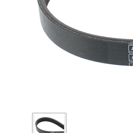
maddesi
SVHC
mevcut
değil!
EPDM
(Etilen
Kayış
Propilen
malzemesi
Dien
Kauçuk)