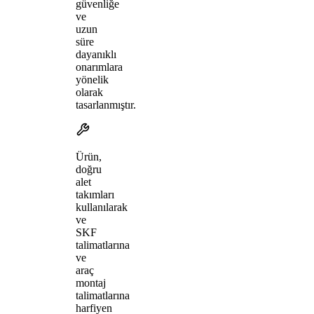
güvenliğe
ve
uzun
süre
dayanıklı
onarımlara
yönelik
olarak
tasarlanmıştır.
Ürün,
doğru
alet
takımları
kullanılarak
ve
SKF
talimatlarına
ve
araç
montaj
talimatlarına
harfiyen