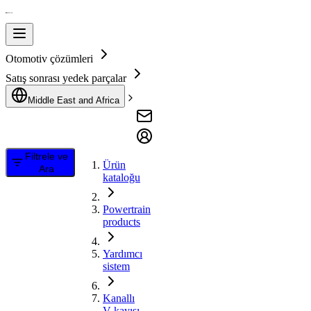
Otomotiv çözümleri
Satış sonrası yedek parçalar
Middle East and Africa
Filtrele ve
Ürün
Ara
kataloğu
Powertrain
products
Yardımcı
sistem
Kanallı
V kayışı