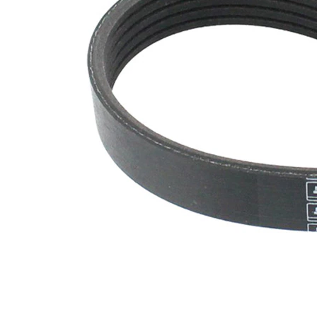
maddesi
SVHC
mevcut
değil!
EPDM
(Etilen
Kayış
Propilen
malzemesi
Dien
Kauçuk)