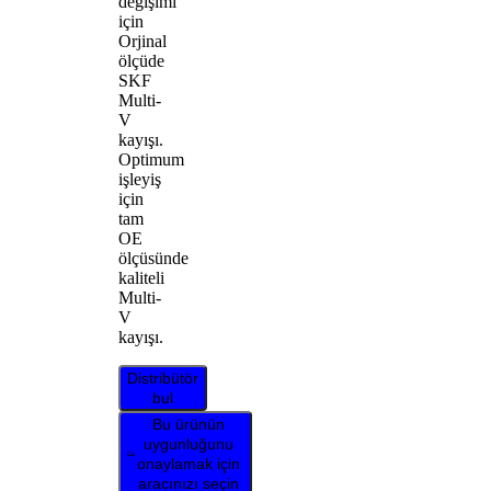
değişimi
için
Orjinal
ölçüde
SKF
Multi-
V
kayışı.
Optimum
işleyiş
için
tam
OE
ölçüsünde
kaliteli
Multi-
V
kayışı.
Distribütör
bul
Bu ürünün
uygunluğunu
onaylamak için
aracınızı seçin