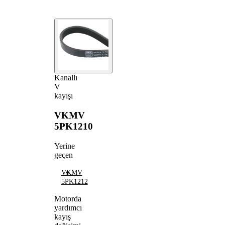
Kanallı
V
kayışı
VKMV
5PK1210
Yerine
geçen
VKMV
5PK1212
Motorda
yardımcı
kayış