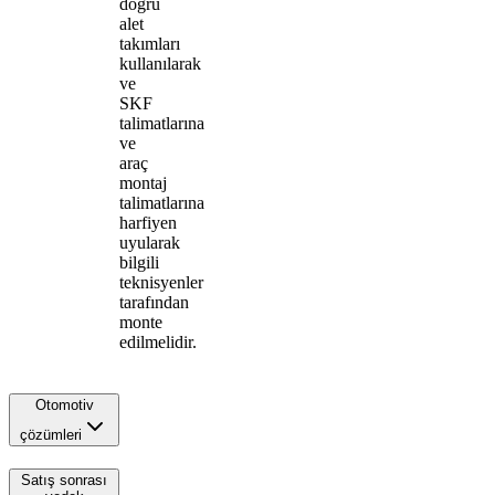
doğru
alet
takımları
kullanılarak
ve
SKF
talimatlarına
ve
araç
montaj
talimatlarına
harfiyen
uyularak
bilgili
teknisyenler
tarafından
monte
edilmelidir.
Otomotiv
çözümleri
Satış sonrası