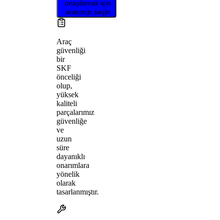
onaylamak için
aracınızı seçin
Araç
güvenliği
bir
SKF
önceliği
olup,
yüksek
kaliteli
parçalarımız
güvenliğe
ve
uzun
süre
dayanıklı
onarımlara
yönelik
olarak
tasarlanmıştır.