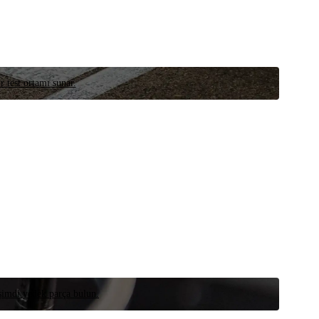
r test ortamı sunar.
 şimdi yedek parça bulun.