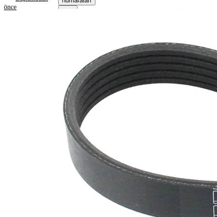
numaraları
önce
Ürün bilgileri
Özellik
Değer
1004
Uzunluk
mm
17,80
Genişlik
mm
Renk
siyah
Kaburga
5
sayısı
SVHC
maddesi
SVHC
mevcut
değil!
EPDM
(Etilen
Kayış
Propilen
malzemesi
Dien
Kauçuk)