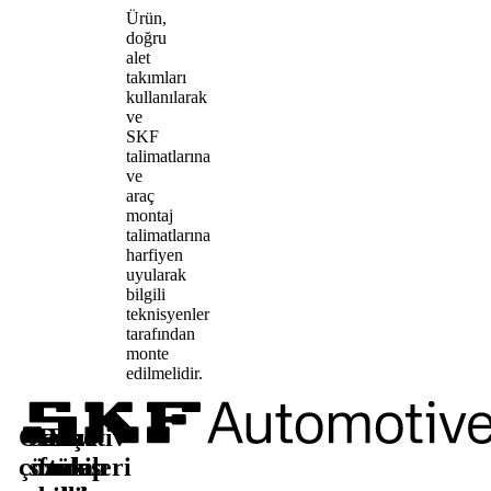
Ürün,
doğru
alet
takımları
kullanılarak
ve
SKF
talimatlarına
ve
araç
montaj
talimatlarına
harfiyen
uyularak
bilgili
teknisyenler
tarafından
monte
edilmelidir.
Otomotiv
Satış
Daha
Bizi
çözümleri
sonrası
fazla
takip