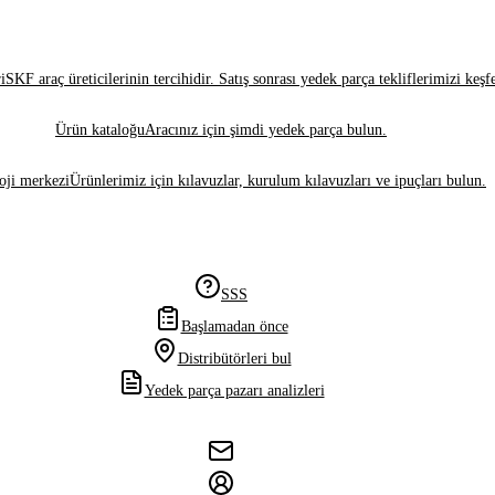
i
SKF araç üreticilerinin tercihidir. Satış sonrası yedek parça tekliflerimizi keşf
Ürün kataloğu
Aracınız için şimdi yedek parça bulun.
oji merkezi
Ürünlerimiz için kılavuzlar, kurulum kılavuzları ve ipuçları bulun.
SSS
Başlamadan önce
Distribütörleri bul
Yedek parça pazarı analizleri