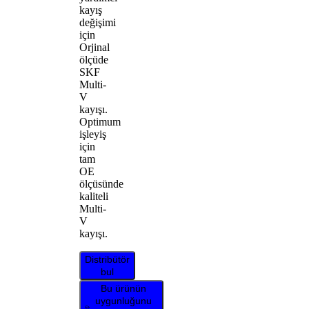
kayış
değişimi
için
Orjinal
ölçüde
SKF
Multi-
V
kayışı.
Optimum
işleyiş
için
tam
OE
ölçüsünde
kaliteli
Multi-
V
kayışı.
Distribütör
bul
Bu ürünün
uygunluğunu