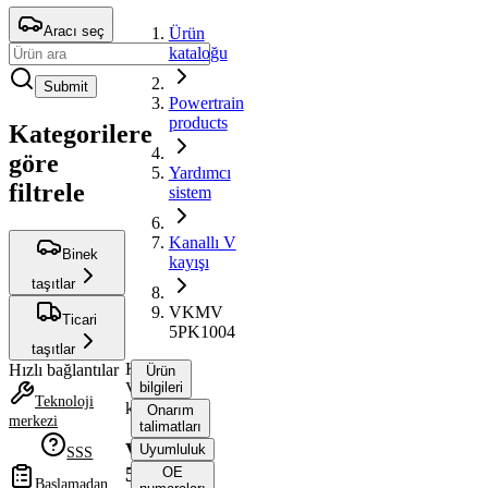
Aracı seç
Ürün
kataloğu
Submit
Powertrain
products
Kategorilere
göre
Yardımcı
filtrele
sistem
Kanallı V
Binek
kayışı
taşıtlar
VKMV
Ticari
5PK1004
taşıtlar
Kanallı
Hızlı bağlantılar
Ürün
V
bilgileri
Teknoloji
kayışı
Onarım
merkezi
talimatları
VKMV
Uyumluluk
SSS
5PK1004
OE
Başlamadan