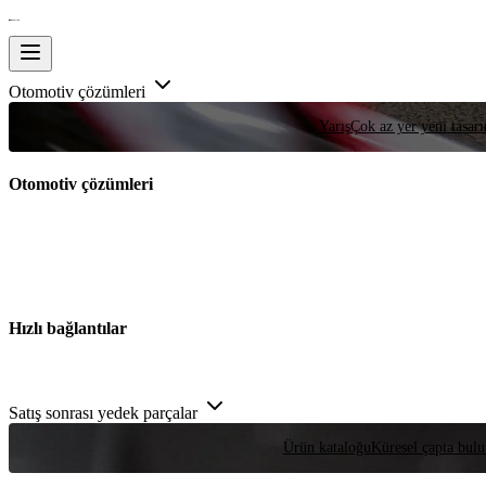
Otomotiv çözümleri
Yarış
Çok az yer yeni tasarım
Otomotiv çözümleri
Hızlı bağlantılar
Satış sonrası yedek parçalar
Ürün kataloğu
Küresel çapta bulu