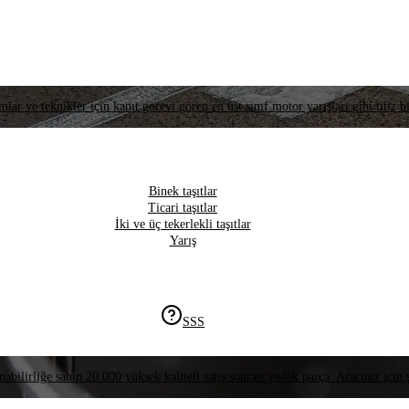
lar ve teknikler için kanıt görevi gören en üst sınıf motor yarışları gibi titiz bi
Binek taşıtlar
Ticari taşıtlar
İki ve üç tekerlekli taşıtlar
Yarış
SSS
nabilirliğe sahip 20.000 yüksek kaliteli satış sonrası yedek parça. Aracınız için