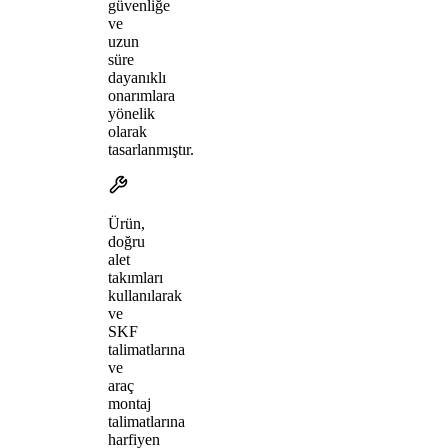
güvenliğe
ve
uzun
süre
dayanıklı
onarımlara
yönelik
olarak
tasarlanmıştır.
Ürün,
doğru
alet
takımları
kullanılarak
ve
SKF
talimatlarına
ve
araç
montaj
talimatlarına
harfiyen