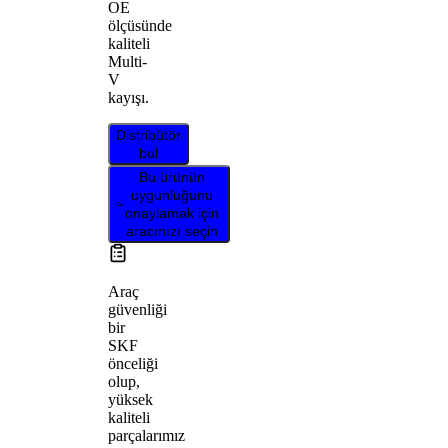
OE
ölçüsünde
kaliteli
Multi-
V
kayışı.
Distribütör
bul
Bu ürünün
uygunluğunu
onaylamak için
aracınızı seçin
Araç
güvenliği
bir
SKF
önceliği
olup,
yüksek
kaliteli
parçalarımız