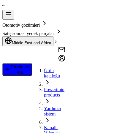
Otomotiv çözümleri
Satış sonrası yedek parçalar
Middle East and Africa
Filtrele ve
Ürün
Ara
kataloğu
Powertrain
products
Yardımcı
sistem
Kanallı
V kayışı