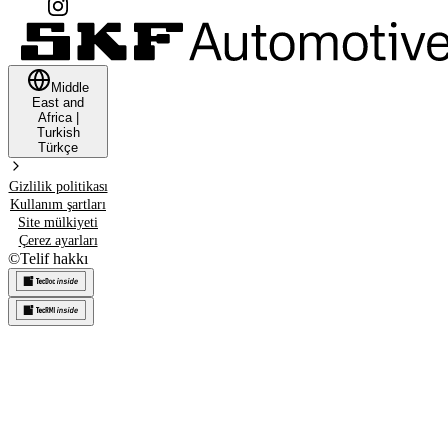
Middle
East and
Africa
|
Turkish
Türkçe
Gizlilik politikası
Kullanım şartları
Site mülkiyeti
Çerez ayarları
©
Telif hakkı