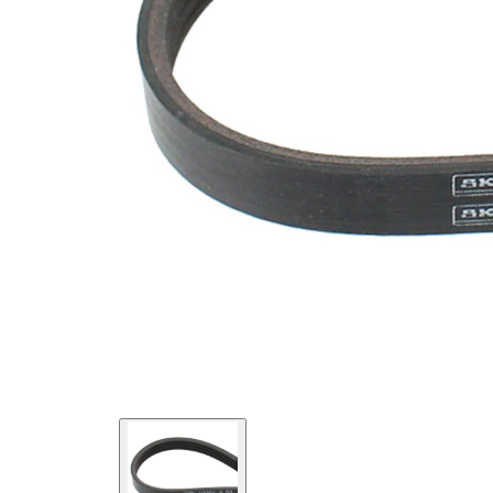
SVHC
mevcut
değil!
Malzeme
Elastik
özellikleri
EPDM
(Etilen
Kayış
Propilen
malzemesi
Dien
Kauçuk)