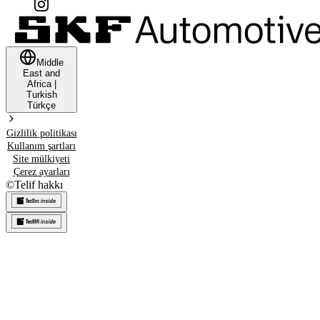
Middle
East and
Africa
|
Turkish
Türkçe
Gizlilik politikası
Kullanım şartları
Site mülkiyeti
Çerez ayarları
©
Telif hakkı