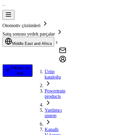
Otomotiv çözümleri
Satış sonrası yedek parçalar
Middle East and Africa
Filtrele ve
Ürün
Ara
kataloğu
Powertrain
products
Yardımcı
sistem
Kanallı
V kayışı