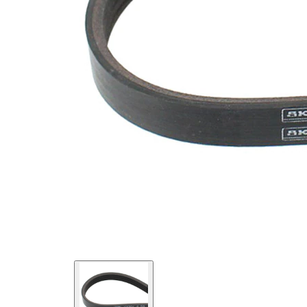
SVHC
mevcut
değil!
Malzeme
Elastik
özellikleri
EPDM
(Etilen
Kayış
Propilen
malzemesi
Dien
Kauçuk)