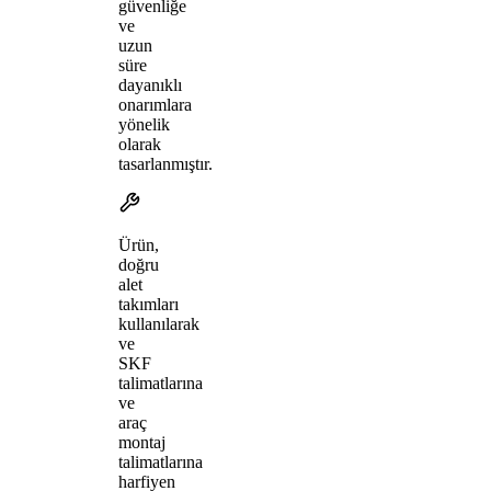
güvenliğe
ve
uzun
süre
dayanıklı
onarımlara
yönelik
olarak
tasarlanmıştır.
Ürün,
doğru
alet
takımları
kullanılarak
ve
SKF
talimatlarına
ve
araç
montaj
talimatlarına
harfiyen