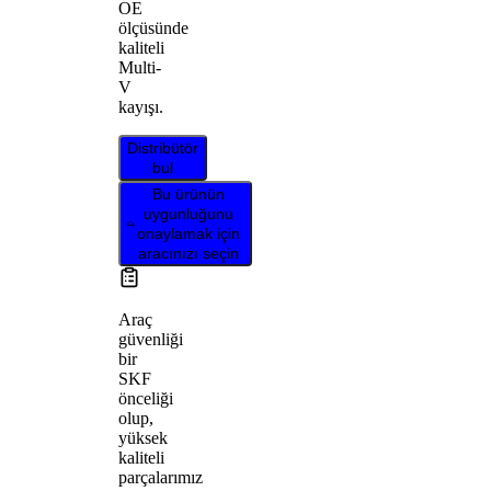
OE
ölçüsünde
kaliteli
Multi-
V
kayışı.
Distribütör
bul
Bu ürünün
uygunluğunu
onaylamak için
aracınızı seçin
Araç
güvenliği
bir
SKF
önceliği
olup,
yüksek
kaliteli
parçalarımız