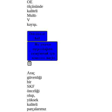
OE
ölçüsünde
kaliteli
Multi-
V
kayışı.
Distribütör
bul
Bu ürünün
uygunluğunu
onaylamak için
aracınızı seçin
Araç
güvenliği
bir
SKF
önceliği
olup,
yüksek
kaliteli
parçalarımız