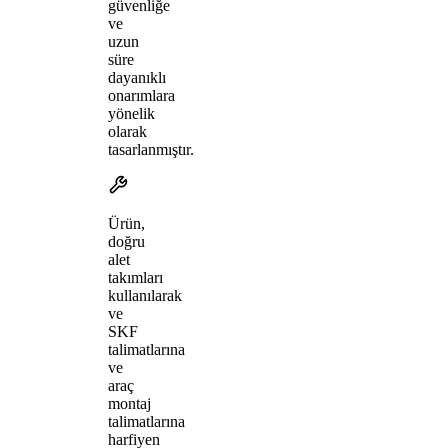
güvenliğe
ve
uzun
süre
dayanıklı
onarımlara
yönelik
olarak
tasarlanmıştır.
Ürün,
doğru
alet
takımları
kullanılarak
ve
SKF
talimatlarına
ve
araç
montaj
talimatlarına
harfiyen