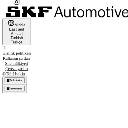
Middle
East and
Africa
|
Turkish
Türkçe
Gizlilik politikası
Kullanım şartları
Site mülkiyeti
Çerez ayarları
©
Telif hakkı