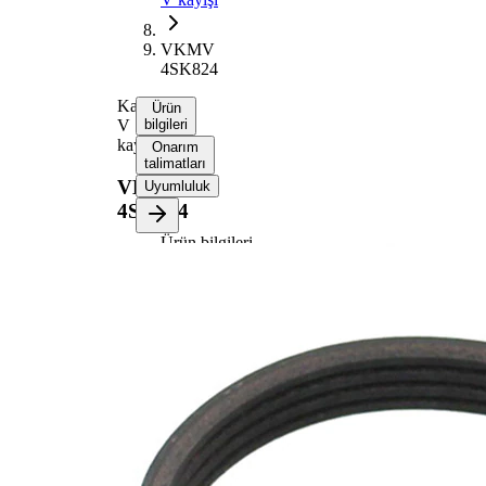
VKMV
4SK824
Kanallı
Ürün
V
bilgileri
kayışı
Onarım
talimatları
VKMV
Uyumluluk
4SK824
Ürün bilgileri
Özellik
Değer
Uzunluk
824 mm
14,24
Genişlik
mm
Renk
siyah
Kaburga
4
sayısı
SVHC
maddesi
SVHC
mevcut
değil!