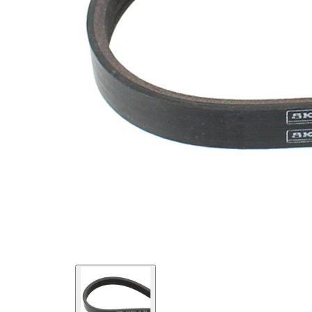
Malzeme
Elastik
özellikleri
EPDM
(Etilen
Kayış
Propilen
malzemesi
Dien
Kauçuk)