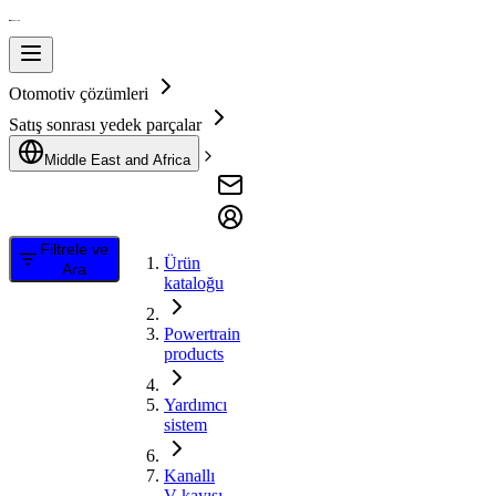
Otomotiv çözümleri
Satış sonrası yedek parçalar
Middle East and Africa
Filtrele ve
Ürün
Ara
kataloğu
Powertrain
products
Yardımcı
sistem
Kanallı
V kayışı