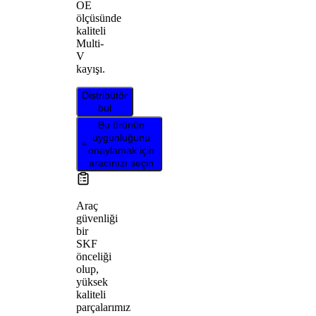
OE
ölçüsünde
kaliteli
Multi-
V
kayışı.
Distribütör
bul
Bu ürünün
uygunluğunu
onaylamak için
aracınızı seçin
Araç
güvenliği
bir
SKF
önceliği
olup,
yüksek
kaliteli
parçalarımız