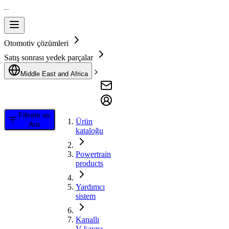
Otomotiv çözümleri
Satış sonrası yedek parçalar
Middle East and Africa
Filtrele ve
Ürün
Ara
kataloğu
Powertrain
products
Yardımcı
sistem
Kanallı
V kayışı