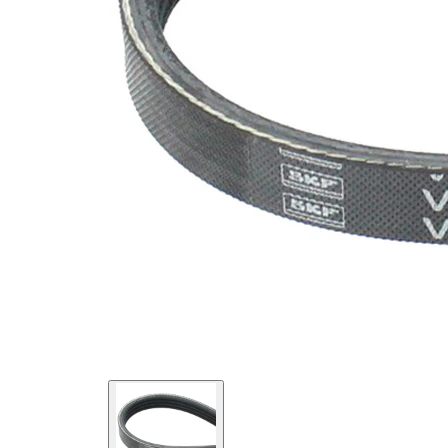
SVHC
mevcut
değil!
EPDM
(Etilen
Kayış
Propilen
malzemesi
Dien
Kauçuk)