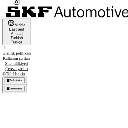
Middle
East and
Africa
|
Turkish
Türkçe
Gizlilik politikası
Kullanım şartları
Site mülkiyeti
Çerez ayarları
©
Telif hakkı