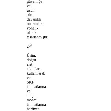
güvenliğe
ve
uzun
süre
dayanıklı
onarımlara
yönelik
olarak
tasarlanmıştır.
Ürün,
doğru
alet
takımları
kullanılarak
ve
SKF
talimatlarına
ve
araç
montaj
talimatlarına
harfiyen