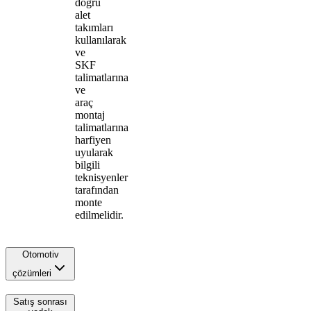
doğru
alet
takımları
kullanılarak
ve
SKF
talimatlarına
ve
araç
montaj
talimatlarına
harfiyen
uyularak
bilgili
teknisyenler
tarafından
monte
edilmelidir.
Otomotiv
çözümleri
Satış sonrası