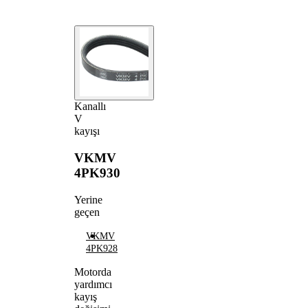
Kanallı
V
kayışı
VKMV
4PK930
Yerine
geçen
VKMV
4PK928
Motorda
yardımcı
kayış