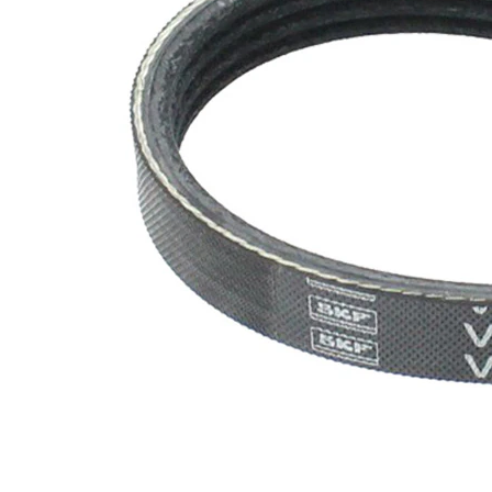
SVHC
mevcut
değil!
EPDM
(Etilen
Kayış
Propilen
malzemesi
Dien
Kauçuk)