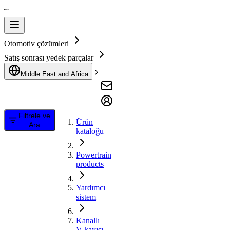
Otomotiv çözümleri
Satış sonrası yedek parçalar
Middle East and Africa
Filtrele ve
Ürün
Ara
kataloğu
Powertrain
products
Yardımcı
sistem
Kanallı
V kayışı