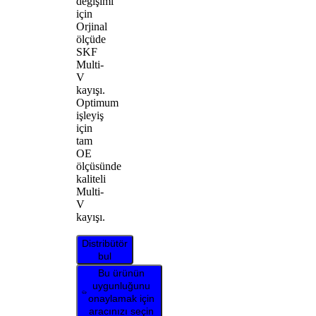
değişimi
için
Orjinal
ölçüde
SKF
Multi-
V
kayışı.
Optimum
işleyiş
için
tam
OE
ölçüsünde
kaliteli
Multi-
V
kayışı.
Distribütör
bul
Bu ürünün
uygunluğunu
onaylamak için
aracınızı seçin