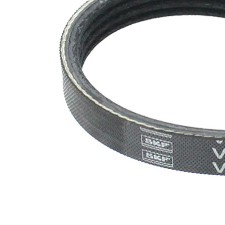
SVHC
mevcut
değil!
EPDM
(Etilen
Kayış
Propilen
malzemesi
Dien
Kauçuk)