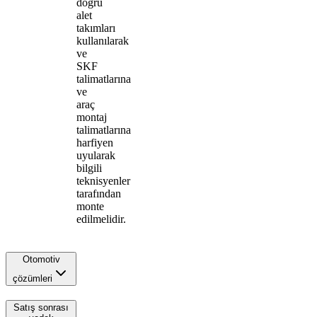
doğru
alet
takımları
kullanılarak
ve
SKF
talimatlarına
ve
araç
montaj
talimatlarına
harfiyen
uyularak
bilgili
teknisyenler
tarafından
monte
edilmelidir.
Otomotiv
çözümleri
Satış sonrası