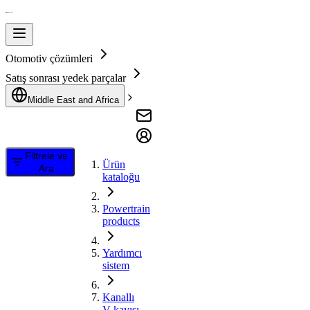
Otomotiv çözümleri
Satış sonrası yedek parçalar
Middle East and Africa
Filtrele ve
Ürün
Ara
kataloğu
Powertrain
products
Yardımcı
sistem
Kanallı
V kayışı