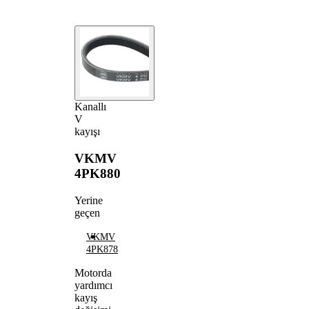
Kanallı
V
kayışı
VKMV
4PK880
Yerine
geçen
VKMV
4PK878
Motorda
yardımcı
kayış