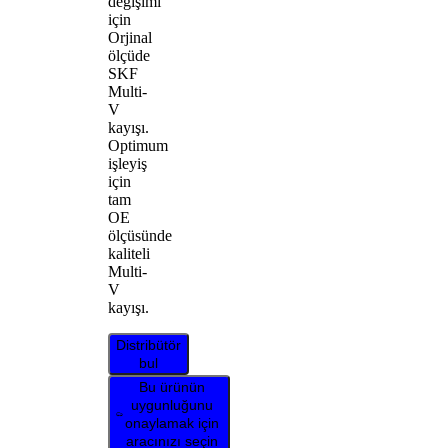
değişimi
için
Orjinal
ölçüde
SKF
Multi-
V
kayışı.
Optimum
işleyiş
için
tam
OE
ölçüsünde
kaliteli
Multi-
V
kayışı.
Distribütör
bul
Bu ürünün
uygunluğunu
onaylamak için
aracınızı seçin