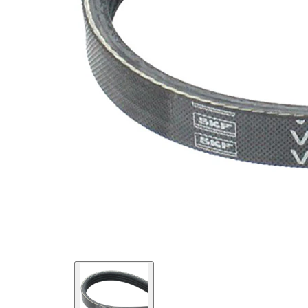
SVHC
mevcut
değil!
EPDM
(Etilen
Kayış
Propilen
malzemesi
Dien
Kauçuk)