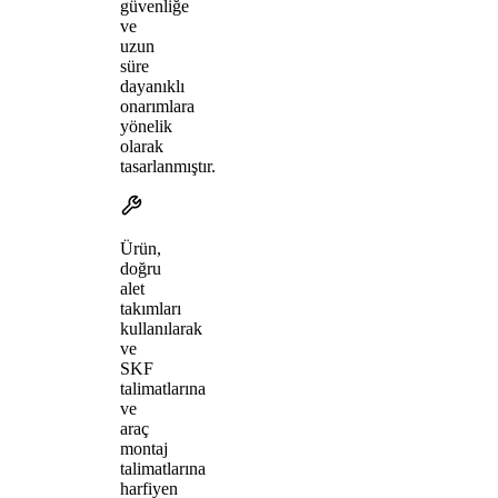
güvenliğe
ve
uzun
süre
dayanıklı
onarımlara
yönelik
olarak
tasarlanmıştır.
Ürün,
doğru
alet
takımları
kullanılarak
ve
SKF
talimatlarına
ve
araç
montaj
talimatlarına
harfiyen