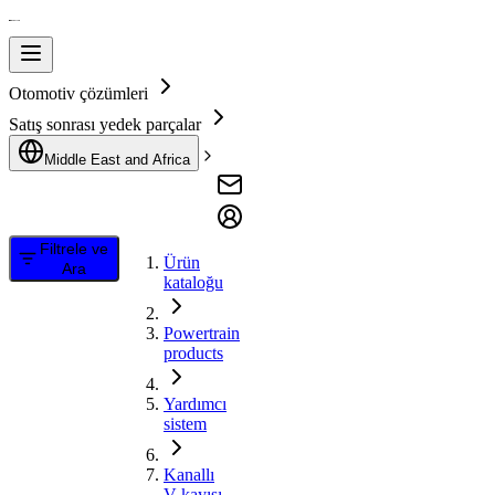
Otomotiv çözümleri
Satış sonrası yedek parçalar
Middle East and Africa
Filtrele ve
Ürün
Ara
kataloğu
Powertrain
products
Yardımcı
sistem
Kanallı
V kayışı