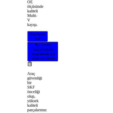
OE
ölçüsünde
kaliteli
Multi-
V
kayışı.
Distribütör
bul
Bu ürünün
uygunluğunu
onaylamak için
aracınızı seçin
Araç
güvenliği
bir
SKF
önceliği
olup,
yüksek
kaliteli
parçalarımız