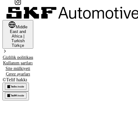
Middle
East and
Africa
|
Turkish
Türkçe
Gizlilik politikası
Kullanım şartları
Site mülkiyeti
Çerez ayarları
©
Telif hakkı