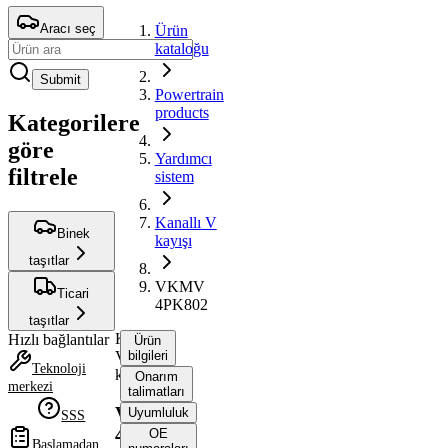
Aracı seç
Ürün
kataloğu
Submit
Powertrain
products
Kategorilere
göre
Yardımcı
filtrele
sistem
Kanallı V
Binek
kayışı
taşıtlar
VKMV
Ticari
4PK802
taşıtlar
Kanallı
Hızlı bağlantılar
Ürün
V
bilgileri
Teknoloji
kayışı
Onarım
merkezi
talimatları
VKMV
Uyumluluk
SSS
4PK802
OE
Başlamadan