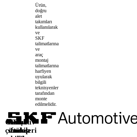
Ürün,
doğru
alet
takımları
kullanılarak
ve
SKF
talimatlarına
ve
araç
montaj
talimatlarına
harfiyen
uyularak
bilgili
teknisyenler
tarafından
monte
edilmelidir.
Otomotiv
Satış
Daha
Bizi
çözümleri
sonrası
fazla
takip