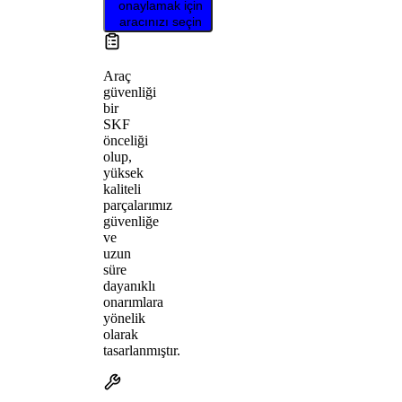
onaylamak için
aracınızı seçin
Araç
güvenliği
bir
SKF
önceliği
olup,
yüksek
kaliteli
parçalarımız
güvenliğe
ve
uzun
süre
dayanıklı
onarımlara
yönelik
olarak
tasarlanmıştır.