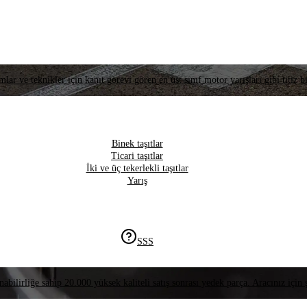
lar ve teknikler için kanıt görevi gören en üst sınıf motor yarışları gibi titiz bi
Binek taşıtlar
Ticari taşıtlar
İki ve üç tekerlekli taşıtlar
Yarış
SSS
nabilirliğe sahip 20.000 yüksek kaliteli satış sonrası yedek parça. Aracınız için