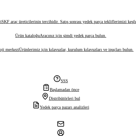
i
SKF araç üreticilerinin tercihidir. Satış sonrası yedek parça tekliflerimizi keşf
Ürün kataloğu
Aracınız için şimdi yedek parça bulun.
oji merkezi
Ürünlerimiz için kılavuzlar, kurulum kılavuzları ve ipuçları bulun.
SSS
Başlamadan önce
Distribütörleri bul
Yedek parça pazarı analizleri