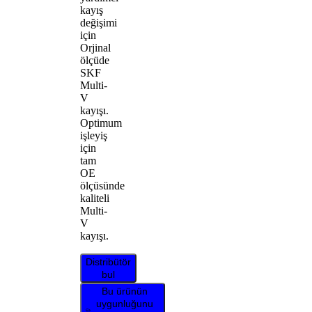
kayış
değişimi
için
Orjinal
ölçüde
SKF
Multi-
V
kayışı.
Optimum
işleyiş
için
tam
OE
ölçüsünde
kaliteli
Multi-
V
kayışı.
Distribütör
bul
Bu ürünün
uygunluğunu