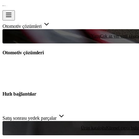
Otomotiv çözümleri
Yarış
Çok az yer yeni tasarım
Otomotiv çözümleri
Hızlı bağlantılar
Satış sonrası yedek parçalar
Ürün kataloğu
Küresel çapta bulu