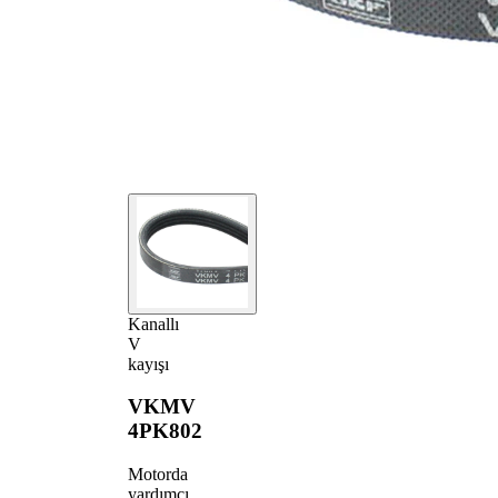
Kanallı
V
kayışı
VKMV
4PK802
Motorda
yardımcı