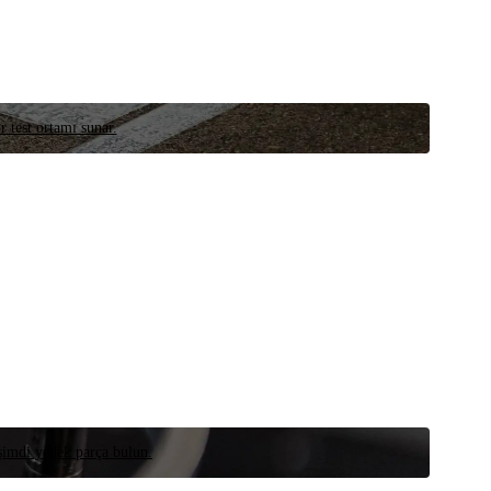
r test ortamı sunar.
 şimdi yedek parça bulun.