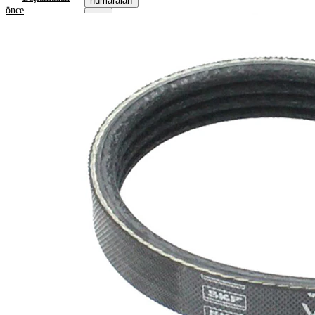
numaraları
önce
Ürün bilgileri
Özellik
Değer
Uzunluk
802 mm
14,24
Genişlik
mm
Renk
siyah
Kaburga
4
sayısı
SVHC
maddesi
SVHC
mevcut
değil!
EPDM
(Etilen
Kayış
Propilen
malzemesi
Dien
Kauçuk)