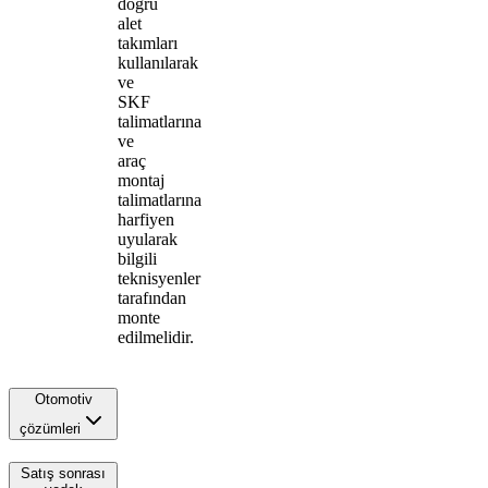
doğru
alet
takımları
kullanılarak
ve
SKF
talimatlarına
ve
araç
montaj
talimatlarına
harfiyen
uyularak
bilgili
teknisyenler
tarafından
monte
edilmelidir.
Otomotiv
çözümleri
Satış sonrası