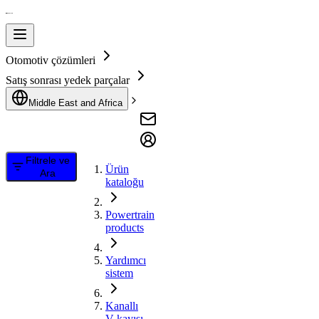
Otomotiv çözümleri
Satış sonrası yedek parçalar
Middle East and Africa
Filtrele ve
Ürün
Ara
kataloğu
Powertrain
products
Yardımcı
sistem
Kanallı
V kayışı