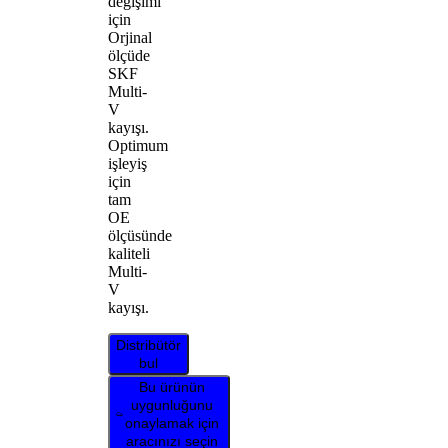
değişimi
için
Orjinal
ölçüde
SKF
Multi-
V
kayışı.
Optimum
işleyiş
için
tam
OE
ölçüsünde
kaliteli
Multi-
V
kayışı.
Distribütör
bul
Bu ürünün
uygunluğunu
onaylamak için
aracınızı seçin