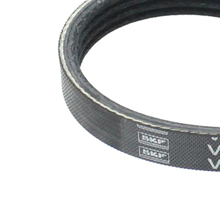
SVHC
mevcut
değil!
EPDM
(Etilen
Kayış
Propilen
malzemesi
Dien
Kauçuk)