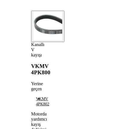
Kanallı
V
kayışı
VKMV
4PK800
Yerine
geçen
VKMV
4PK802
Motorda
yardımcı
kayış