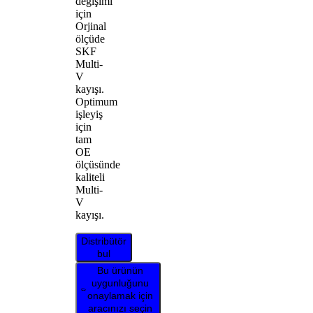
değişimi
için
Orjinal
ölçüde
SKF
Multi-
V
kayışı.
Optimum
işleyiş
için
tam
OE
ölçüsünde
kaliteli
Multi-
V
kayışı.
Distribütör
bul
Bu ürünün
uygunluğunu
onaylamak için
aracınızı seçin