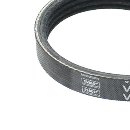
SVHC
mevcut
değil!
EPDM
(Etilen
Kayış
Propilen
malzemesi
Dien
Kauçuk)