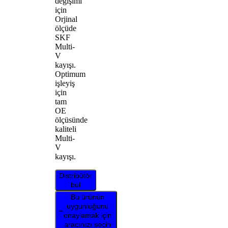
değişimi
için
Orjinal
ölçüde
SKF
Multi-
V
kayışı.
Optimum
işleyiş
için
tam
OE
ölçüsünde
kaliteli
Multi-
V
kayışı.
Distribütör
bul
Bu ürünün
uygunluğunu
onaylamak için
aracınızı seçin