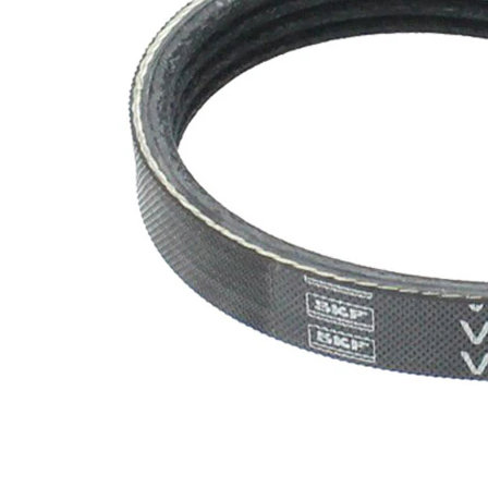
EPDM
(Etilen
Kayış
Propilen
malzemesi
Dien
Kauçuk)