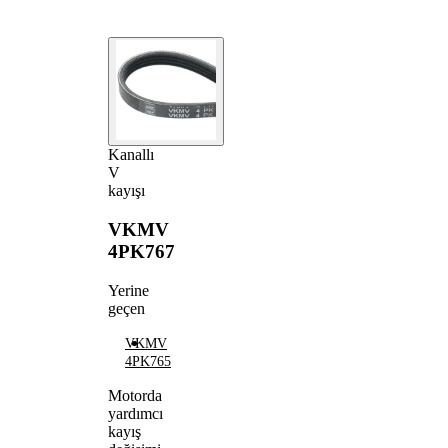
Kanallı
V
kayışı
VKMV
4PK767
Yerine
geçen
VKMV
4PK765
Motorda
yardımcı
kayış