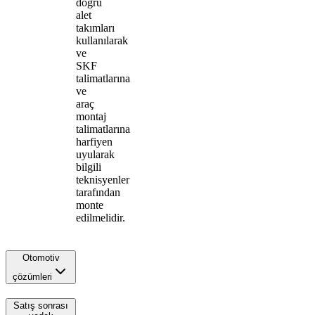
doğru
alet
takımları
kullanılarak
ve
SKF
talimatlarına
ve
araç
montaj
talimatlarına
harfiyen
uyularak
bilgili
teknisyenler
tarafından
monte
edilmelidir.
Otomotiv
çözümleri
Satış sonrası