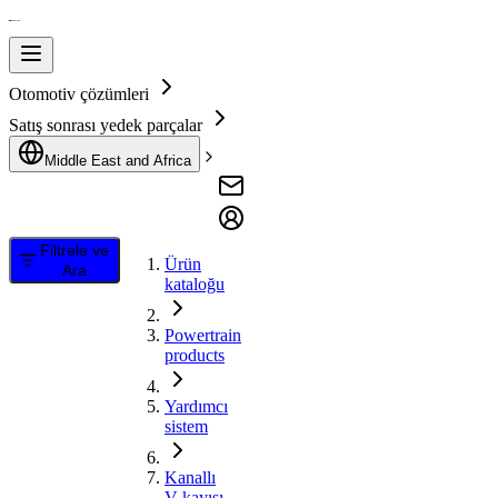
Otomotiv çözümleri
Satış sonrası yedek parçalar
Middle East and Africa
Filtrele ve
Ürün
Ara
kataloğu
Powertrain
products
Yardımcı
sistem
Kanallı
V kayışı