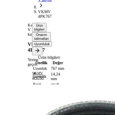
VKMV
4PK767
Kanallı
Ürün
V
bilgileri
kayışı
Onarım
talimatları
VKMV
Uyumluluk
4PK767
Ürün bilgileri
Yerine
Özellik
Değer
geçen
Uzunluk
767 mm
VKMV
14,24
Genişlik
4PK765
mm
Renk
siyah
Kaburga
4
sayısı
SVHC
maddesi
SVHC
mevcut
değil!