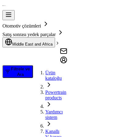
Otomotiv çözümleri
Satış sonrası yedek parçalar
Middle East and Africa
Filtrele ve
Ürün
Ara
kataloğu
Powertrain
products
Yardımcı
sistem
Kanallı
V kayışı