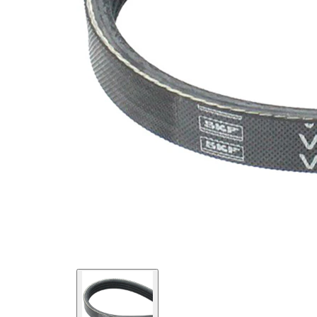
maddesi
SVHC
mevcut
değil!
EPDM
(Etilen
Kayış
Propilen
malzemesi
Dien
Kauçuk)