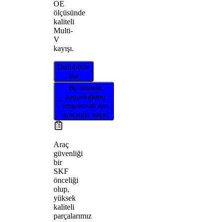
OE
ölçüsünde
kaliteli
Multi-
V
kayışı.
Distribütör
bul
Bu ürünün
uygunluğunu
onaylamak için
aracınızı seçin
Araç
güvenliği
bir
SKF
önceliği
olup,
yüksek
kaliteli
parçalarımız