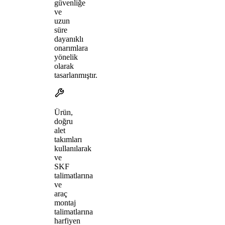
güvenliğe
ve
uzun
süre
dayanıklı
onarımlara
yönelik
olarak
tasarlanmıştır.
Ürün,
doğru
alet
takımları
kullanılarak
ve
SKF
talimatlarına
ve
araç
montaj
talimatlarına
harfiyen