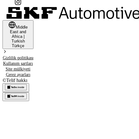
Middle
East and
Africa
|
Turkish
Türkçe
Gizlilik politikası
Kullanım şartları
Site mülkiyeti
Çerez ayarları
©
Telif hakkı