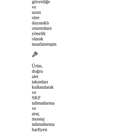
güvenliğe
ve
uzun
süre
dayanıklı
onarımlara
yönelik
olarak
tasarlanmıştır.
Ürün,
doğru
alet
takımları
kullanılarak
ve
SKF
talimatlarına
ve
araç
montaj
talimatlarına
harfiyen