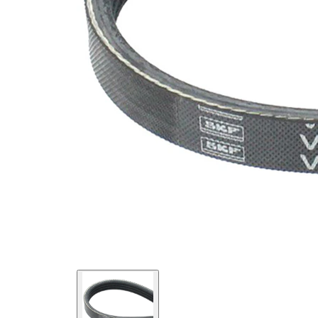
değil!
EPDM
(Etilen
Kayış
Propilen
malzemesi
Dien
Kauçuk)