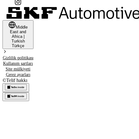
Middle
East and
Africa
|
Turkish
Türkçe
Gizlilik politikası
Kullanım şartları
Site mülkiyeti
Çerez ayarları
©
Telif hakkı