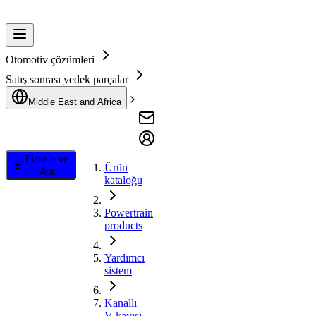
Otomotiv çözümleri
Satış sonrası yedek parçalar
Middle East and Africa
Filtrele ve
Ürün
Ara
kataloğu
Powertrain
products
Yardımcı
sistem
Kanallı
V kayışı