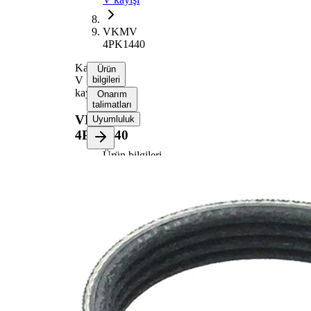
VKMV
4PK1440
Kanallı
Ürün
V
bilgileri
kayışı
Onarım
talimatları
VKMV
Uyumluluk
4PK1440
Ürün bilgileri
Özellik
Değer
1440
Uzunluk
mm
14,24
Genişlik
mm
Renk
siyah
Kaburga
4
sayısı
SVHC
maddesi
SVHC
mevcut