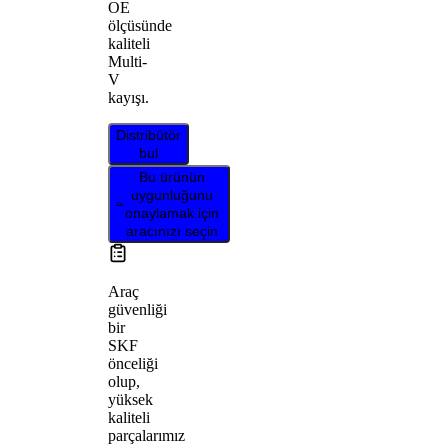
OE
ölçüsünde
kaliteli
Multi-
V
kayışı.
Distribütör
bul
Bu ürünün
uygunluğunu
onaylamak için
aracınızı seçin
Araç
güvenliği
bir
SKF
önceliği
olup,
yüksek
kaliteli
parçalarımız