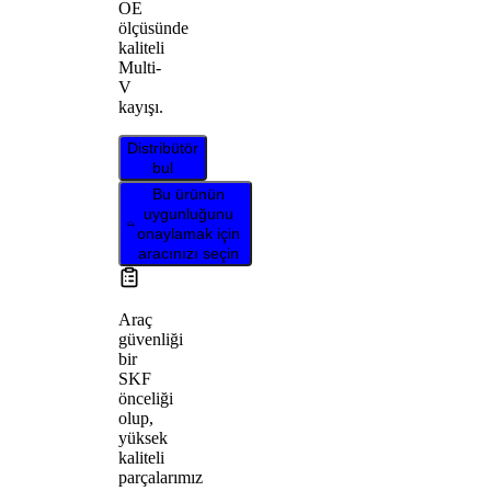
OE
ölçüsünde
kaliteli
Multi-
V
kayışı.
Distribütör
bul
Bu ürünün
uygunluğunu
onaylamak için
aracınızı seçin
Araç
güvenliği
bir
SKF
önceliği
olup,
yüksek
kaliteli
parçalarımız