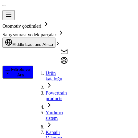
Otomotiv çözümleri
Satış sonrası yedek parçalar
Middle East and Africa
Filtrele ve
Ürün
Ara
kataloğu
Powertrain
products
Yardımcı
sistem
Kanallı
V kayışı