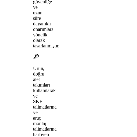
güvenliğe
ve
uzun
süre
dayanıklı
onarımlara
yönelik
olarak
tasarlanmıştır.
Ürün,
doğru
alet
takımları
kullanılarak
ve
SKF
talimatlarına
ve
araç
montaj
talimatlarına
harfiyen