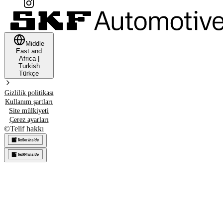
Middle
East and
Africa
|
Turkish
Türkçe
Gizlilik politikası
Kullanım şartları
Site mülkiyeti
Çerez ayarları
©
Telif hakkı