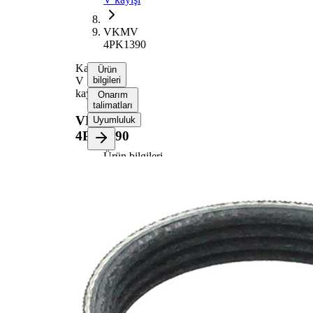
VKMV
4PK1390
Kanallı
Ürün
V
bilgileri
kayışı
Onarım
talimatları
VKMV
Uyumluluk
4PK1390
Ürün bilgileri
Özellik
Değer
1390
Uzunluk
mm
14,24
Genişlik
mm
Renk
siyah
Kaburga
4
sayısı
SVHC
maddesi
SVHC
mevcut