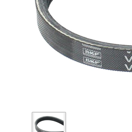
değil!
EPDM
(Etilen
Kayış
Propilen
malzemesi
Dien
Kauçuk)