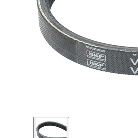
maddesi
SVHC
mevcut
değil!
EPDM
(Etilen
Kayış
Propilen
malzemesi
Dien
Kauçuk)