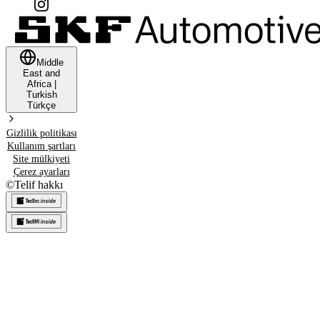
Middle
East and
Africa
|
Turkish
Türkçe
Gizlilik politikası
Kullanım şartları
Site mülkiyeti
Çerez ayarları
©
Telif hakkı