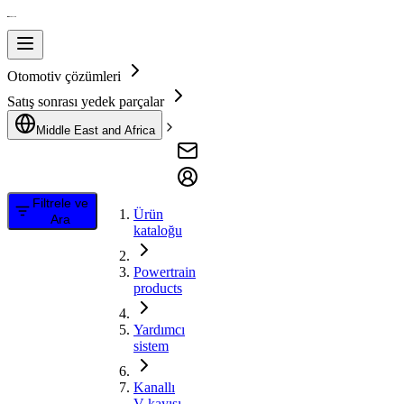
Otomotiv çözümleri
Satış sonrası yedek parçalar
Middle East and Africa
Filtrele ve
Ürün
Ara
kataloğu
Powertrain
products
Yardımcı
sistem
Kanallı
V kayışı