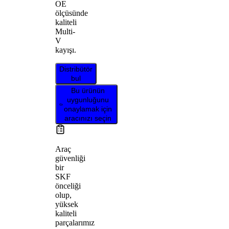
OE
ölçüsünde
kaliteli
Multi-
V
kayışı.
Distribütör
bul
Bu ürünün
uygunluğunu
onaylamak için
aracınızı seçin
Araç
güvenliği
bir
SKF
önceliği
olup,
yüksek
kaliteli
parçalarımız