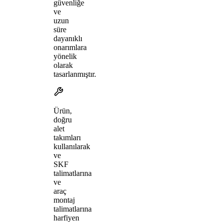
güvenliğe
ve
uzun
süre
dayanıklı
onarımlara
yönelik
olarak
tasarlanmıştır.
Ürün,
doğru
alet
takımları
kullanılarak
ve
SKF
talimatlarına
ve
araç
montaj
talimatlarına
harfiyen