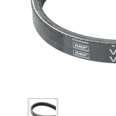
değil!
EPDM
(Etilen
Kayış
Propilen
malzemesi
Dien
Kauçuk)