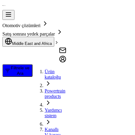
Otomotiv çözümleri
Satış sonrası yedek parçalar
Middle East and Africa
Filtrele ve
Ürün
Ara
kataloğu
Powertrain
products
Yardımcı
sistem
Kanallı
V kayışı