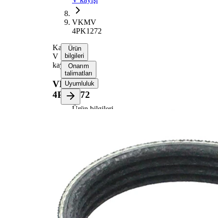
VKMV
4PK1272
Kanallı
Ürün
V
bilgileri
kayışı
Onarım
talimatları
VKMV
Uyumluluk
4PK1272
Ürün bilgileri
Özellik
Değer
1272
Uzunluk
mm
14,24
Genişlik
mm
Renk
siyah
Kaburga
4
sayısı
SVHC
maddesi
SVHC
mevcut