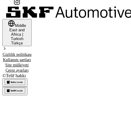
Middle
East and
Africa
|
Turkish
Türkçe
Gizlilik politikası
Kullanım şartları
Site mülkiyeti
Çerez ayarları
©
Telif hakkı