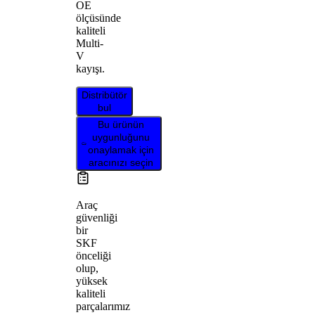
OE
ölçüsünde
kaliteli
Multi-
V
kayışı.
Distribütör
bul
Bu ürünün
uygunluğunu
onaylamak için
aracınızı seçin
Araç
güvenliği
bir
SKF
önceliği
olup,
yüksek
kaliteli
parçalarımız