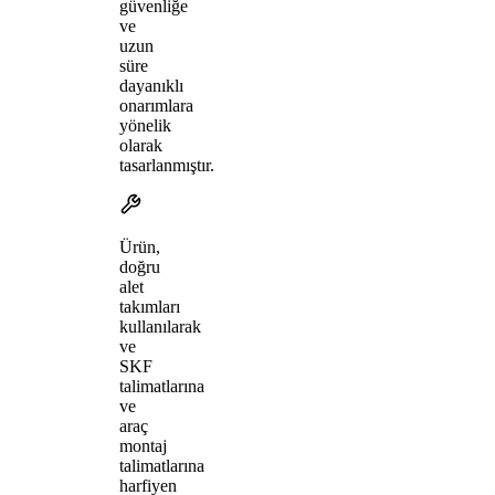
güvenliğe
ve
uzun
süre
dayanıklı
onarımlara
yönelik
olarak
tasarlanmıştır.
Ürün,
doğru
alet
takımları
kullanılarak
ve
SKF
talimatlarına
ve
araç
montaj
talimatlarına
harfiyen